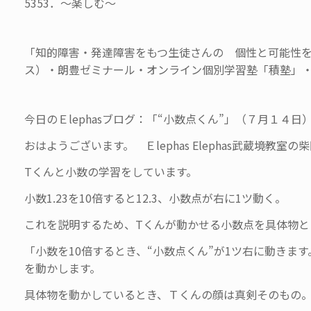
5353．～楽しむ〜
「知的障害・発達障害をもつ生徒さんの 個性と可能性を伸
ス）・朗豊ゼミナール・オンライン個別学習塾「積塾」
今日のＥlephasブログ：「“小数点くん”」（７月１４日
おはようございます。 Ｅlephas Elephas武蔵境教室の
Tくんと小数の学習をしています。
小数1.23を10倍すると12.3、小数点が右に1ツ動く。
これを説明するため、Tくんが動かせる小数点を具体物と
「小数を10倍するとき、“小数点くん”が1ツ右に動き
を動かします。
具体物を動かしているとき、Ｔくんの顔は真剣そのもの