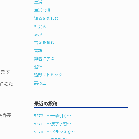
生活
生活習慣
知るを楽しむ
社会人
表現
言葉を育む
言語
識者に学ぶ
追悼
ます。
造形リトミック
解にた
高校生
最近の投稿
の指導
5372．～一歩引く〜
5371．～漢字学習〜
5370．～バランスを〜