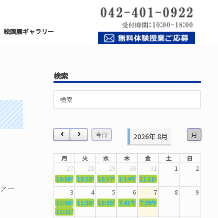
絵画展ギャラリー
検索
検
索
対
象:
今日
月
2026年 8月
月
火
水
木
金
土
日
27
28
29
30
31
1
2
10:08午前
10:10午前
5362．～国語力を〜
10:17午前
5363．～自信を〜
1:14午後
5364．～信じて待つ〜
11:16午前
5365．～計画的に〜
5366．～楽しむ！
ファー
3
4
5
6
7
8
9
11:08午前
11:30午前
5367．～機能を育てる〜
10:35午前
5369．～歌唱造形〜
7:41午前
5370．～バランスを〜
7:39午前
5371．～漢字学習〜
5372．～一歩引く
11:21午前
5368．～反復〜