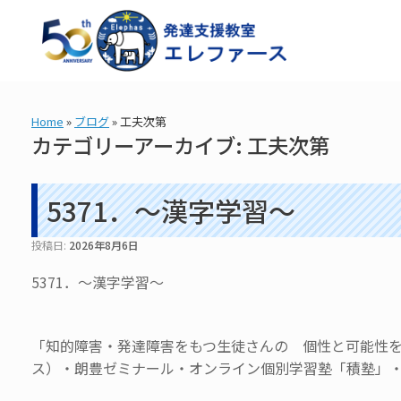
コ
ン
テ
ン
ツ
へ
ス
Home
»
ブログ
»
工夫次第
キ
カテゴリーアーカイブ:
工夫次第
ッ
プ
5371．～漢字学習〜
投稿日:
2026年8月6日
5371．～漢字学習〜
「知的障害・発達障害をもつ生徒さんの 個性と可能性を伸
ス）・朗豊ゼミナール・オンライン個別学習塾「積塾」