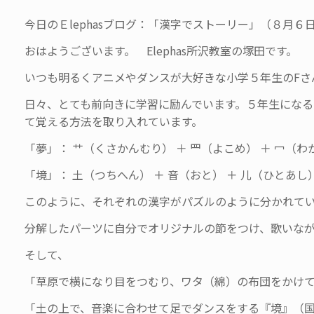
今日のＥlephasブログ：「漢字でストーリー」（８月６
おはようございます。 Elephas所沢教室の塚田です。
いつも明るくアニメやダンスが大好きな小学５年生のFさ
日々、とても前向きに学習に励んでいます。５年生にな
て覚える方法を取り入れています。
「夢」： 艹（くさかんむり） ＋ 罒（よこめ） ＋ 冖（わ
「境」： 土（つちへん） ＋ 音（おと） ＋ 儿（ひとあし
このように、それぞれの漢字がパズルのように分かれてい
分解したパーツに自分でオリジナルの節をつけ、歌いな
そして、
「草原で横になり目をつむり、ワタ（綿）の布団をかけ
「土の上で、音楽に合わせて足でダンスをする『境』（