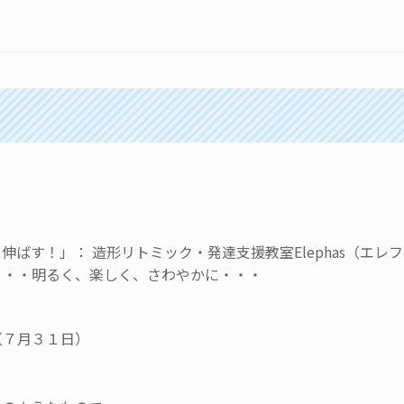
ばす！」： 造形リトミック・発達支援教室Elephas（エレ
・・・明るく、楽しく、さわやかに・・・
（７月３１日）