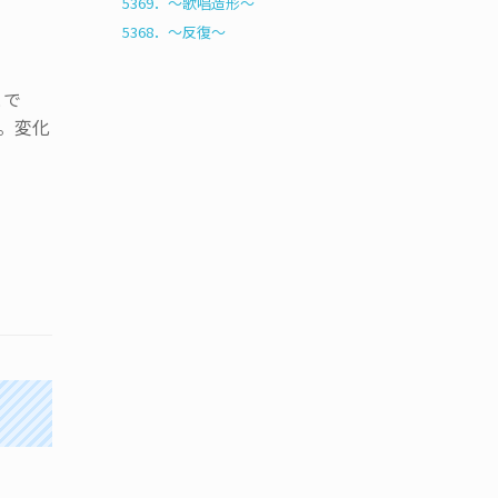
5369．～歌唱造形〜
5368．～反復〜
とで
。変化