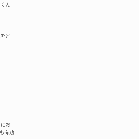
Ｔくん
識をど
習にお
も有効