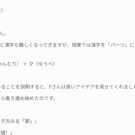
日）
ん。
ると漢字も難しくなってきますが、授業では漢字を「パーツ」に
かんむり） ＋ 夕（ゆうべ）
）
ることを説明すると、Fさんは良いアイデアを見せてくれまし
がら書き進め始めたのです。
て夕方みる『夢』」
国境）」