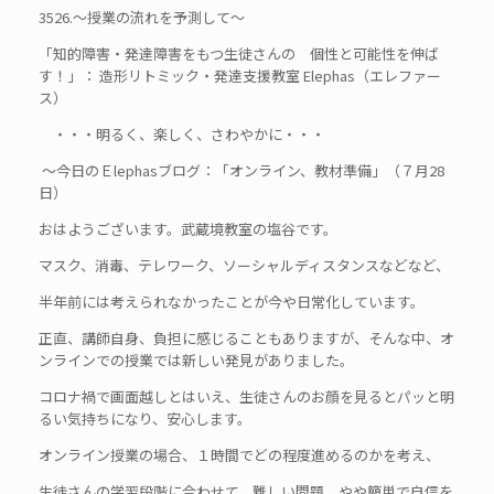
3526.～授業の流れを予測して～
「知的障害・発達障害をもつ生徒さんの 個性と可能性を伸ば
す！」： 造形リトミック・発達支援教室 Elephas（エレファー
ス）
・・・明るく、楽しく、さわやかに・・・
～今日のＥlephasブログ：「オンライン、教材準備」（７月28
日）
おはようございます。武蔵境教室の塩谷です。
マスク、消毒、テレワーク、ソーシャルディスタンスなどなど、
半年前には考えられなかったことが今や日常化しています。
正直、講師自身、負担に感じることもありますが、そんな中、オ
ンラインでの授業では新しい発見がありました。
コロナ禍で画面越しとはいえ、生徒さんのお顔を見るとパッと明
るい気持ちになり、安心します。
オンライン授業の場合、１時間でどの程度進めるのかを考え、
生徒さんの学習段階に合わせて、難しい問題、やや簡単で自信を