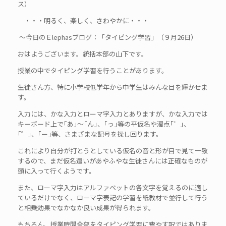
ス）
・・・明るく、楽しく、さわやかに・・・
～今日のＥlephasブログ：「タイピング学習」（９月26日）
おはようございます。統括本部の山下です。
授業の中でタイピング学習を行うことがあります。
生徒さん方、特に小学校低学年から中学生はみんな目を輝かせま
す。
入力には、かな入力とローマ字入力とありますが、かな入力では
キーボード上で｢あ｣～｢ん｣、｢っ｣等の平仮名や濁点｢゛｣、
｢゜｣、｢ー｣等、さまざまな記号を探し回ります。
これにより自分が打とうとしている仮名の音と形が目で見て一致
するので、まだ仮名遣いがあやふやな生徒さんには正確なものが
頭に入って行くようです。
また、ローマ字入力はアルファベットの各文字を覚えるのに適し
ているだけでなく、ローマ字表記の学習を紙教材で並行して行う
と相乗効果でなかなか良い成果が得られます。
もちろん、授業時間全部をタイピング学習に費やす訳ではありま