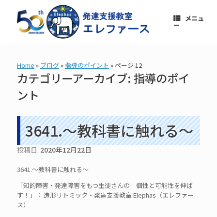
コ
ン
メニュ
テ
ー
ン
ツ
へ
ス
Home
»
ブログ
»
指導のポイント
»
ページ 12
キ
カテゴリーアーカイブ:
指導のポイ
ッ
プ
ント
3641.～教科書に触れる～
投稿日:
2020年12月22日
3641.～教科書に触れる～
「知的障害・発達障害をもつ生徒さんの 個性と可能性を伸ば
す！」： 造形リトミック・発達支援教室 Elephas（エレファー
ス）