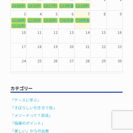
10:08午前
10:10午前
5362．～国語力を〜
10:17午前
5363．～自信を〜
1:14午後
5364．～信じて待つ〜
5365．～計画的に〜
11:16午前
5366．～楽しむ！〜
3
4
5
6
7
8
9
11:08午前
11:30午前
5367．～機能を育てる〜
10:35午前
5369．～歌唱造形〜
7:41午前
5370．～バランスを〜
5371．～漢字学習〜
7:39午前
5372．～一歩引く〜
11:21午前
5368．～反復〜
10
11
12
13
14
15
16
17
18
19
20
21
22
23
24
25
26
27
28
29
30
31
1
2
3
4
5
6
カテゴリー
「ケースに学ぶ」
「すばらしい引き立て役」
「メソードって？流派」
「指導のポイント」
「楽しい」からの出発