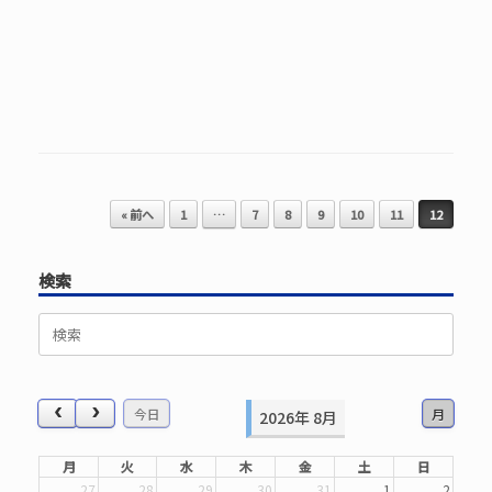
投稿ナビゲーション
« 前へ
1
…
7
8
9
10
11
12
検索
検
索
対
象:
今日
月
2026年 8月
月
火
水
木
金
土
日
27
28
29
30
31
1
2