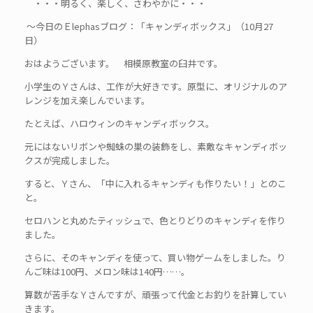
・・・明るく、楽しく、さわやかに・・・
～今日のＥlephasブログ：「キャンディボックス」（10月27
日）
おはようございます。 相模原教室の臼井です。
小学生のＹさんは、工作が大好きです。原型に、オリジナルのア
レンジを加え楽しんでいます。
たとえば、ハロウィンのキャンディボックス。
元にはないリボンや蜘蛛の巣の装飾をし、素敵なキャンディボッ
クスが完成しました。
すると、Ｙさん、「中に入れるキャンディも作りたい！」とのこ
と。
セロハンと丸めたティッシュで、色とりどりのキャンディを作り
ました。
さらに、そのキャンディを使って、買い物ゲームをしました。り
んご味は100円、メロン味は140円……。
算数が苦手なＹさんですが、頑張って代金とお釣りを計算してい
きます。