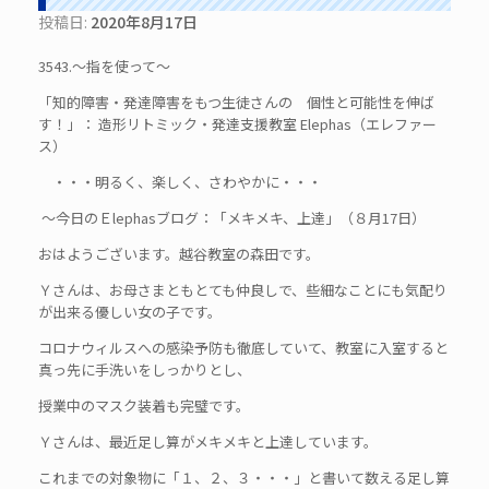
投稿日:
2020年8月17日
3543.～指を使って～
「知的障害・発達障害をもつ生徒さんの 個性と可能性を伸ば
す！」： 造形リトミック・発達支援教室 Elephas（エレファー
ス）
・・・明るく、楽しく、さわやかに・・・
～今日のＥlephasブログ：「メキメキ、上達」（８月17日）
おはようございます。越谷教室の森田です。
Ｙさんは、お母さまともとても仲良しで、些細なことにも気配り
が出来る優しい女の子です。
コロナウィルスへの感染予防も徹底していて、教室に入室すると
真っ先に手洗いをしっかりとし、
授業中のマスク装着も完璧です。
Ｙさんは、最近足し算がメキメキと上達しています。
これまでの対象物に「１、２、３・・・」と書いて数える足し算