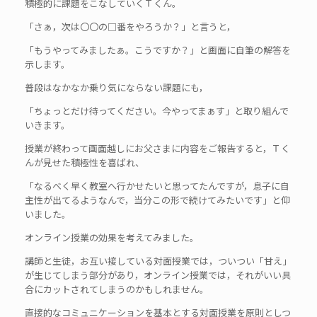
積極的に課題をこなしていくＴくん。
「さぁ，次は〇〇の□番をやろうか？」と言うと，
「もうやってみましたぁ。こうですか？」と画面に自筆の解答を
示します。
普段はなかなか乗り気にならない課題にも，
「ちょっとだけ待ってください。今やってまぁす」と取り組んで
いきます。
授業が終わって画面越しにお父さまに内容をご報告すると，Ｔく
んが見せた積極性を喜ばれ、
「なるべく早く教室へ行かせたいと思ってたんですが，息子に自
主性が出てるようなんで，当分この形で続けてみたいです」と仰
いました。
オンライン授業の効果を考えてみました。
講師と生徒，お互い接している対面授業では，ついつい「甘え」
が生じてしまう部分があり，オンライン授業では，それがいい具
合にカットされてしまうのかもしれません。
直接的なコミュニケーションを基本とする対面授業を原則としつ