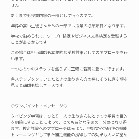
せん。
あくまでも授業内容の一部として行うのです。
年齢の高い生徒さんたちの一部では授業の必須項目となります。
学校で勧められて、ワープロ検定やビジネス文書検定を受験する
ことがあるからです。
この場合は担当講師も本格的な受験対策としてのアプローチを行
います。
一つひとつのステップを焦らずに正確に着実に登って行きます。
各ステップをクリアしたときの生徒さん方の嬉しそうに喜ぶ顔を
見ると講師も嬉しさ一入です。
◇ワンポイント・メッセージ◇
タイピング学習は、ひとり一人の生徒さんにとっての学習の目的
を明確にすることによって、とても有効な学習の一分野となり得
ます。検定試験へのアプローチは元より、視知覚や巧緻性の機能
トレーニングとしてまた補足機能の獲得しての効果も大いに望め