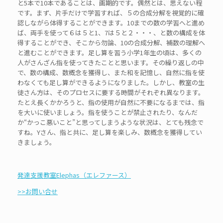
と5本で10本であることは、画期的です。偶然とは、思えない程
です。まず、片手だけで学習すれば、５の合成分解を視覚的に確
認しながら体得することができます。10までの数の学習へと進め
ば、両手を使って６は５と1、7は５と２・・・、と数の構成を体
得することができ、そこから勿論、10の合成分解、補数の理解へ
と進むことができます。足し算を習う小学1年生の頃は、多くの
人がさんざん指を使ってきたことと思います。その繰り返しの中
で、数の構成、数概念を獲得し、また和を記憶し、自然に指を使
わなくても足し算ができるようになりました。しかし、教室の生
徒さん方は、そのプロセスに要する時間がそれぞれ異なります。
たとえ長くかかろうと、指の使用が自然に不要になるまでは、指
を大いに使いましょう。指を使うことが禁止されたり、なんだ
か“かっこ悪いこと”と思ってしまうような状況は、とても残念で
すね。Yさん、指と共に、足し算を楽しみ、数概念を獲得してい
きましょう。
発達支援教室Elephas（エレファース）
>>お問い合せ