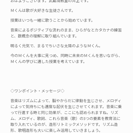
おはようございます。武蔵境教室の井上です。
Ｍくんは歌が大好きな生徒さんです。
授業はいつも一緒に歌うことから始めています。
音楽によるポジティブな流れのまま、ひらがなとカタカナの練習
と、数概念の理解に取り組んでいます。
明るく元気で、まるでちいさな太陽のようなＭくん。
今のＭくんを大事に見つめ、同時に未来のＭくんを思いながら、
Ｍくんの学びに適した授業を考えています。
◇ワンポイント・メッセージ◇
音楽はリズムによって、脳やからだに律動を生じさせ、メロディ
によって気持ちにも適度な起伏を生じさせてくれます。音楽に乗
って行進する時と同じ効果が、ここにも認められますね。リズ
ム、メロディ、歌詞、これら音楽（歌）の3つの要素を教育法に
取り入れているのが、造形リトミックメソッドです。リズム造
形、歌唱造形も大いに楽しみ活用していきましょう。