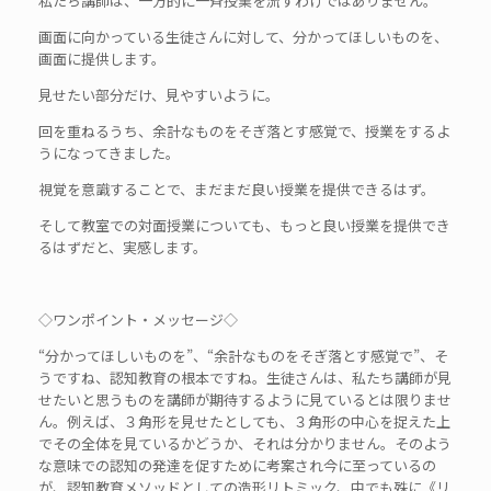
私たち講師は、一方的に一斉授業を流すわけではありません。
画面に向かっている生徒さんに対して、分かってほしいものを、
画面に提供します。
見せたい部分だけ、見やすいように。
回を重ねるうち、余計なものをそぎ落とす感覚で、授業をするよ
うになってきました。
視覚を意識することで、まだまだ良い授業を提供できるはず。
そして教室での対面授業についても、もっと良い授業を提供でき
るはずだと、実感します。
◇ワンポイント・メッセージ◇
“分かってほしいものを”、“余計なものをそぎ落とす感覚で”、そ
うですね、認知教育の根本ですね。生徒さんは、私たち講師が見
せたいと思うものを講師が期待するように見ているとは限りませ
ん。例えば、３角形を見せたとしても、３角形の中心を捉えた上
でその全体を見ているかどうか、それは分かりません。そのよう
な意味での認知の発達を促すために考案され今に至っているの
が、認知教育メソッドとしての造形リトミック、中でも殊に《リ