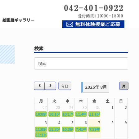
絵画展ギャラリー
検索
検
索
対
象:
今日
月
2026年 8月
月
火
水
木
金
土
日
27
28
29
30
31
1
2
10:08午前
10:10午前
5362．～国語力を〜
10:17午前
5363．～自信を〜
1:14午後
5364．～信じて待つ〜
11:16午前
5365．～計画的に〜
5366．～楽しむ！
3
4
5
6
7
8
9
11:08午前
11:30午前
5367．～機能を育てる〜
10:35午前
5369．～歌唱造形〜
7:41午前
5370．～バランスを〜
7:39午前
5371．～漢字学習〜
5372．～一歩引く
11:21午前
5368．～反復〜