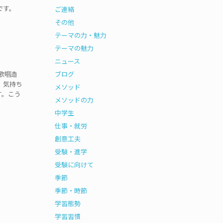
です。
ご連絡
その他
テーマの力・魅力
テーマの魅力
ニュース
歌唱造
ブログ
。気持ち
メソッド
す。こう
メソッドの力
中学生
仕事・就労
創意工夫
受験・進学
受験に向けて
季節
季節・時節
学習態勢
学習習慣