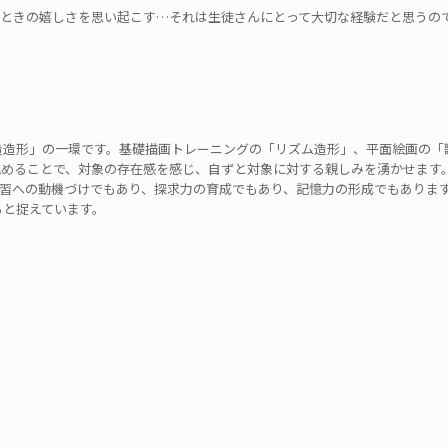
たときの嬉しさを思い起こす…それは生徒さんにとって大切な経験だと思うの
創造造形」の一環です。基礎描画トレーニングの「リズム造形」、平面絵画の「
眺めることで、対象の存在感を感じ、自ずと対象に対する親しみを湧かせます
習への動機づけでもあり、探求力の育成でもあり、記憶力の形成でもありま
ると捉えています。