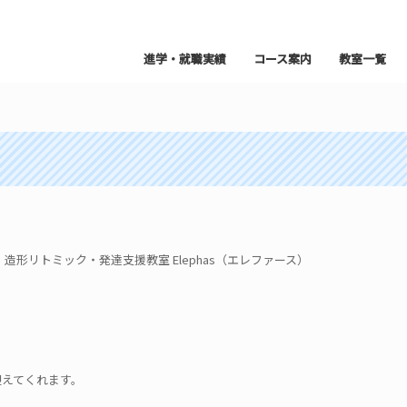
進学・就職実績
コース案内
教室一覧
形リトミック・発達支援教室 Elephas（エレファース）
迎えてくれます。