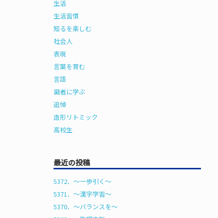
生活
生活習慣
知るを楽しむ
社会人
表現
言葉を育む
言語
識者に学ぶ
追悼
造形リトミック
高校生
最近の投稿
5372．～一歩引く〜
5371．～漢字学習〜
5370．～バランスを〜