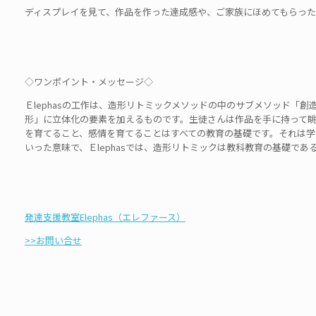
ディスプレイを見て、作品を作った達成感や、ご家族にほめてもらっ
◇ワンポイント・メッセージ◇
Ｅlephasの工作は、造形リトミックメソッドの中のサブメソッド「
形」に立体化の要素を加えるものです。生徒さんは作品を手に持って
を育てること、感情を育てることはすべての教育の基礎です。それは学
いった意味で、Ｅlephasでは、造形リトミックは教科教育の基礎であ
発達支援教室Elephas（エレファース）
>>お問い合せ