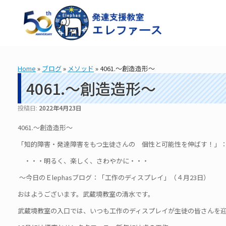
コ
ン
テ
ン
ツ
へ
ス
Home
»
ブログ
»
メソッド
»
4061.～創造造形～
キ
ッ
4061.～創造造形～
プ
投稿日:
2022年4月23日
4061.～創造造形～
「知的障害・発達障害をもつ生徒さんの 個性と可能性を伸ばす！」： 造
・・・明るく、楽しく、さわやかに・・・
～今日のＥlephasブログ：「工作のディスプレイ」（４月23日）
おはようございます。武蔵境教室の清水です。
武蔵境教室の入口では、いつも工作のディスプレイが生徒の皆さんを