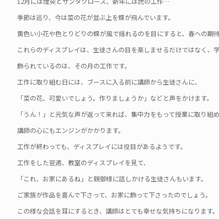
12月には煙突とサンタクロース、新年には虎の工作…
季節は巡り、今は菜の花が並ぶ上を蝶が飛んでいます。
黄色い小花や色とりどりの蝶が風で揺れるのを目にすると、春への期
これらのディスプレイは、生徒さんの目を楽しませるだけではなく、
飾られているのは、その月の工作です。
工作に取り組む日には、ブースに入る前に講師から生徒さんに、
「菜の花、可愛いでしょう。作りましょうか」などと声をかけます。
「うん！」と元気な声が返って来れば、集中力をもって授業に取り組
講師の心にもエンジンがかかります。
工作が終わっても、ディスプレイには役目があるようです。
工作をした翌週、教室のディスプレイを見て、
「これ、お家にあるね」と親御様に話しかける生徒さんもいます。
ご家族が作品を喜んで下さって、お家に飾って下さったのでしょう。
この様な会話を耳にするとき、講師はとても幸せな気持ちになります。