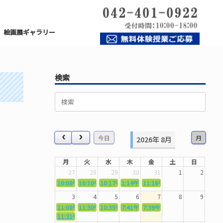
絵画展ギャラリー
検索
検
索
対
象:
今日
月
2026年 8月
月
火
水
木
金
土
日
27
28
29
30
31
1
2
10:08午前
10:10午前
5362．～国語力を〜
10:17午前
5363．～自信を〜
1:14午後
5364．～信じて待つ〜
11:16午前
5365．～計画的に〜
5366．～楽しむ！
3
4
5
6
7
8
9
11:08午前
11:30午前
5367．～機能を育てる〜
10:35午前
5369．～歌唱造形〜
7:41午前
5370．～バランスを〜
7:39午前
5371．～漢字学習〜
5372．～一歩引く
11:21午前
5368．～反復〜