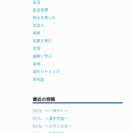
生活
生活習慣
知るを楽しむ
社会人
表現
言葉を育む
言語
識者に学ぶ
追悼
造形リトミック
高校生
最近の投稿
5372．～一歩引く〜
5371．～漢字学習〜
5370．～バランスを〜