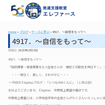
コ
ン
テ
ン
ツ
へ
ス
Home
»
ブログ
»
ケースに学ぶ
»
4917．～自信をもって～
キ
ッ
4917．～自信をもって～
プ
投稿日:
2025年1月15日
4917．～自信をもって～
「知的障害・発達障害をもつ生徒さんの 個性と可能性を伸ばす！」： 造
・・・明るく、楽しく、さわやかに・・・
～今日のＥlephasブログ：「いつものNくんに」（１月15日）
おはようございます。Ｅlephas 中野坂上教室の福沢です。
中野坂上教室には、小学校低学年の生徒さんがたくさんいらっしゃい