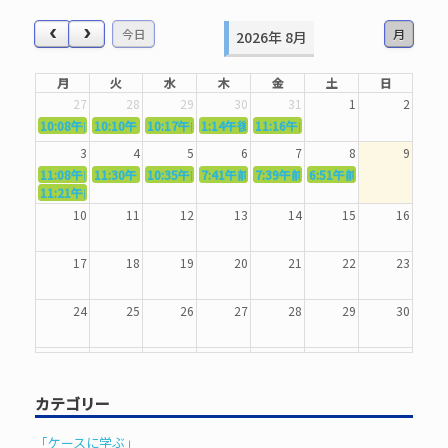
象:
今日
月
2026年 8月
月
火
水
木
金
土
日
27
28
29
30
31
1
2
10:08午前
10:10午前
5362．～国語力を〜
10:17午前
5363．～自信を〜
1:14午後
5364．～信じて待つ〜
5365．～計画的に〜
11:16午前
5366．～楽しむ！〜
3
4
5
6
7
8
9
11:08午前
11:30午前
5367．～機能を育てる〜
10:35午前
5369．～歌唱造形〜
7:41午前
5370．～バランスを〜
5371．～漢字学習〜
7:39午前
5372．～一歩引く〜
6:51午前
5373．～ひき
11:21午前
5368．～反復〜
10
11
12
13
14
15
16
17
18
19
20
21
22
23
24
25
26
27
28
29
30
31
1
2
3
4
5
6
カテゴリー
「ケースに学ぶ」