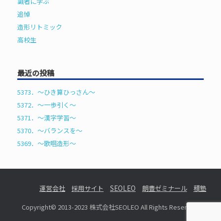
識者に学ぶ
追悼
造形リトミック
高校生
最近の投稿
5373．～ひき算ひっさん〜
5372．～一歩引く〜
5371．～漢字学習〜
5370．～バランスを〜
5369．～歌唱造形〜
運営会社
採用サイト
SEOLEO
朗豊ゼミナール
積塾
Copyright© 2013-2023 株式会社SEOLEO All Rights Reserved.