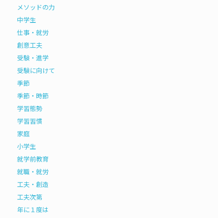
メソッドの力
中学生
仕事・就労
創意工夫
受験・進学
受験に向けて
季節
季節・時節
学習態勢
学習習慣
家庭
小学生
就学前教育
就職・就労
工夫・創造
工夫次第
年に１度は