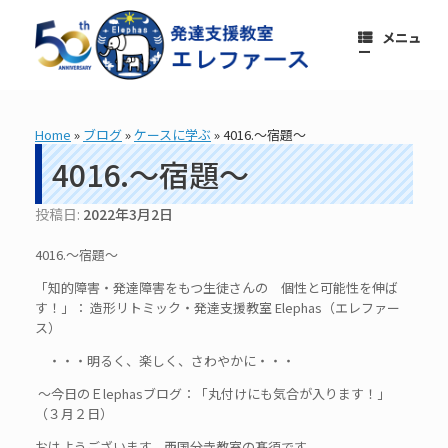
コ
ン
メニュ
テ
ー
ン
ツ
へ
ス
Home
»
ブログ
»
ケースに学ぶ
»
4016.～宿題～
キ
ッ
4016.～宿題～
プ
投稿日:
2022年3月2日
4016.～宿題～
「知的障害・発達障害をもつ生徒さんの 個性と可能性を伸ば
す！」： 造形リトミック・発達支援教室 Elephas（エレファー
ス）
・・・明るく、楽しく、さわやかに・・・
～今日のＥlephasブログ：「丸付けにも気合が入ります！」
（３月２日）
おはようございます。西国分寺教室の髙須です。