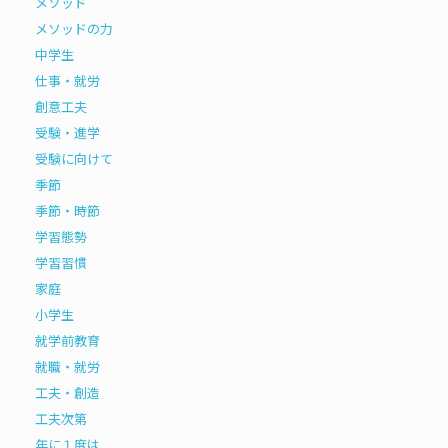
メソッド
メソッドの力
中学生
仕事・就労
創意工夫
受験・進学
受験に向けて
季節
季節・時節
学習態勢
学習習慣
家庭
小学生
就学前教育
就職・就労
工夫・創造
工夫次第
年に１度は