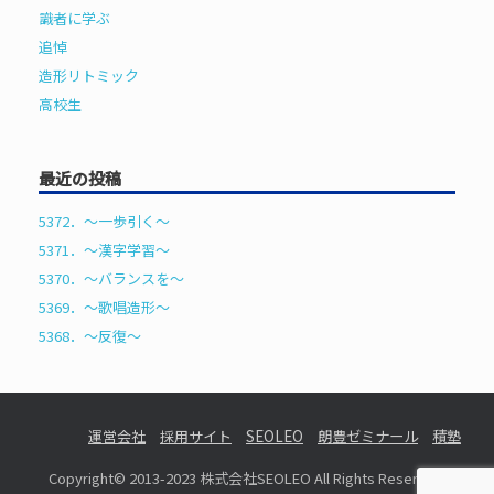
識者に学ぶ
追悼
造形リトミック
高校生
最近の投稿
5372．～一歩引く〜
5371．～漢字学習〜
5370．～バランスを〜
5369．～歌唱造形〜
5368．～反復〜
運営会社
採用サイト
SEOLEO
朗豊ゼミナール
積塾
Copyright© 2013-2023 株式会社SEOLEO All Rights Reserved.