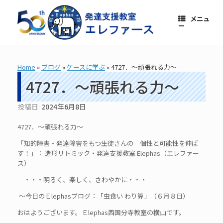
コ
ン
メニュ
テ
ー
ン
ツ
へ
ス
Home
»
ブログ
»
ケースに学ぶ
»
4727．～頑張れる力～
キ
ッ
4727．～頑張れる力～
プ
投稿日:
2024年6月8日
4727．～頑張れる力～
「知的障害・発達障害をもつ生徒さんの 個性と可能性を伸ば
す！」： 造形リトミック・発達支援教室 Elephas（エレファー
ス）
・・・明るく、楽しく、さわやかに・・・
～今日のＥlephasブログ：「虫食い わり算」（６月８日）
おはようございます。Ｅlephas西国分寺教室の横山です。