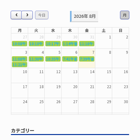
対
象:
今日
月
2026年 8月
月
火
水
木
金
土
日
27
28
29
30
31
1
2
10:08午前
10:10午前
5362．～国語力を〜
10:17午前
5363．～自信を〜
1:14午後
5364．～信じて待つ〜
5365．～計画的に〜
11:16午前
5366．～楽しむ！〜
3
4
5
6
7
8
9
11:08午前
11:30午前
5367．～機能を育てる〜
10:35午前
5369．～歌唱造形〜
7:41午前
5370．～バランスを〜
5371．～漢字学習〜
7:39午前
5372．～一歩引く〜
11:21午前
5368．～反復〜
10
11
12
13
14
15
16
17
18
19
20
21
22
23
24
25
26
27
28
29
30
31
1
2
3
4
5
6
カテゴリー