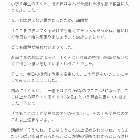
小学４年生のＩくん、その日はなんだか疲れた様な顔で教室に入
ってきました。
５月とは思えない暑さだったため、講師が
「ここまで歩いてくるだけでも暑くてたいへんだったね。暑いけ
ど今日も一緒に頑張りましょう」と挨拶しましたが、
どうも顔色が晴れないようでした。
お母さまのお話によると、Ｉくんはわり算の虫食い筆算が解けな
くて悔しい思いをしているということでした。
そこで、今日の授業は予定を変更して、この問題をいっしょにや
ってみることにしました。
初めにＩくんが、「一番下は余りが0なのでここは5になって、こ
こは上から降りてくるので7になる」という具合に書いていきま
した。そして、
「でもここは上が空白なのでわからないし、その上も空白なので
これ以上進まないよ」。
講師が「そうだね。そこはもうこれ以上埋められないね。でもま
だいっぱい空白があるから、どこか他の場所でわかるところは無