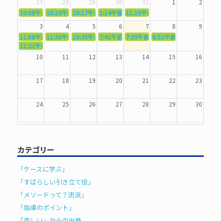
27
28
29
30
31
1
2
10:08午前
10:10午前
5362．～国語力を〜
10:17午前
5363．～自信を〜
1:14午後
5364．～信じて待つ〜
5365．～計画的に〜
11:16午前
5366．～楽しむ！〜
3
4
5
6
7
8
9
11:08午前
11:30午前
5367．～機能を育てる〜
10:35午前
5369．～歌唱造形〜
7:41午前
5370．～バランスを〜
5371．～漢字学習〜
7:39午前
5372．～一歩引く〜
6:51午前
5373．～ひき
11:21午前
5368．～反復〜
10
11
12
13
14
15
16
17
18
19
20
21
22
23
24
25
26
27
28
29
30
31
1
2
3
4
5
6
カテゴリー
「ケースに学ぶ」
「すばらしい引き立て役」
「メソードって？流派」
「指導のポイント」
「楽しい」からの出発