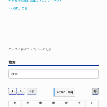
発達支援教室Elephas（エレファース）
>>お問い合せ
ケースに学ぶ
カテゴリーの記事
検索
検
索
対
象:
今日
月
2026年 8月
月
火
水
木
金
土
日