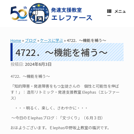
コ
ン
メニュ
テ
ー
ン
ツ
へ
ス
Home
»
ブログ
»
ケースに学ぶ
»
4722．～機能を補う～
キ
ッ
4722．～機能を補う～
プ
投稿日:
2024年6月3日
4722．～機能を補う～
「知的障害・発達障害をもつ生徒さんの 個性と可能性を伸ば
す！」： 造形リトミック・発達支援教室 Elephas（エレファー
ス）
・・・明るく、楽しく、さわやかに・・・
～今日のＥlephasブログ：「文づくり」（６月３日）
おはようございます。Ｅlephas中野坂上教室の福沢です。