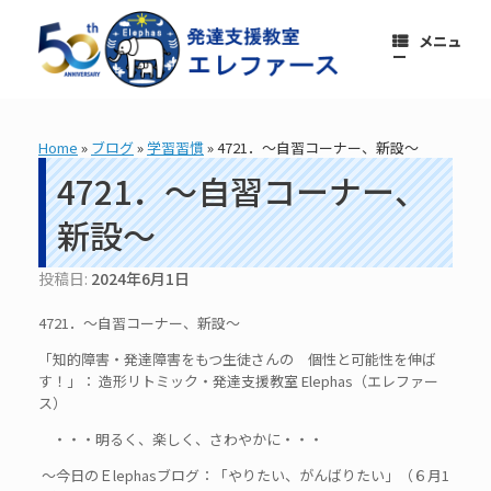
コ
ン
メニュ
テ
ー
ン
ツ
へ
ス
Home
»
ブログ
»
学習習慣
»
4721．～自習コーナー、新設～
キ
ッ
4721．～自習コーナー、
プ
新設～
投稿日:
2024年6月1日
4721．～自習コーナー、新設～
「知的障害・発達障害をもつ生徒さんの 個性と可能性を伸ば
す！」： 造形リトミック・発達支援教室 Elephas（エレファー
ス）
・・・明るく、楽しく、さわやかに・・・
～今日のＥlephasブログ：「やりたい、がんばりたい」（６月1