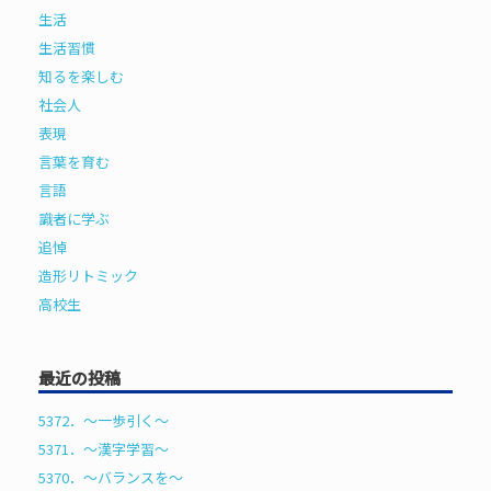
生活
生活習慣
知るを楽しむ
社会人
表現
言葉を育む
言語
識者に学ぶ
追悼
造形リトミック
高校生
最近の投稿
5372．～一歩引く〜
5371．～漢字学習〜
5370．～バランスを〜