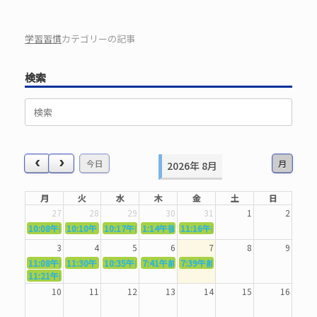
学習習慣
カテゴリーの記事
検索
検
索
対
象:
今日
月
2026年 8月
月
火
水
木
金
土
日
27
28
29
30
31
1
2
10:08午前
10:10午前
5362．～国語力を〜
10:17午前
5363．～自信を〜
1:14午後
5364．～信じて待つ〜
5365．～計画的に〜
11:16午前
5366．～楽しむ！〜
3
4
5
6
7
8
9
11:08午前
11:30午前
5367．～機能を育てる〜
10:35午前
5369．～歌唱造形〜
7:41午前
5370．～バランスを〜
5371．～漢字学習〜
7:39午前
5372．～一歩引く〜
11:21午前
5368．～反復〜
10
11
12
13
14
15
16