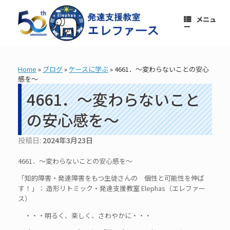
コ
ン
メニュ
テ
ー
ン
ツ
へ
ス
Home
»
ブログ
»
ケースに学ぶ
»
4661．～変わらないことの安心
キ
感を～
ッ
プ
4661．～変わらないこと
の安心感を～
投稿日:
2024年3月23日
4661．～変わらないことの安心感を～
「知的障害・発達障害をもつ生徒さんの 個性と可能性を伸ば
す！」： 造形リトミック・発達支援教室 Elephas（エレファー
ス）
・・・明るく、楽しく、さわやかに・・・