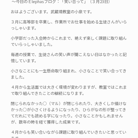
～今日のＥlephasブログ：「笑い合って」（３月23日）
おはようございます。武蔵境教室の小泉です。
３月に高等部を卒業し、作業所でお仕事を始める生徒さんがいら
っしゃいます。
小学部だった入会時からこれまで、絶えず楽しく課題に取り組ん
でいらっしゃいました。
毎週の授業で、生徒さんの笑い声が聞こえない日はなかったと記
憶しています。
小さなことにも一生懸命取り組まれ、小さなことで笑い合ってき
ました。
４月から生活面では大きく環境が変わりますが、教室ではこれま
で取り組んできたことの継続になります。
閉じられなかった○（マル）が閉じられたり、大きくしか描けな
かった○が小さくけるようになったり、ひらがなの形が整ってき
てだれにでも読める字になったり。小さなことかもしれません
が、数年の時を経て獲得した成果です。
４月からも笑い合いながら課題に取り組んでいきたいと思ってい