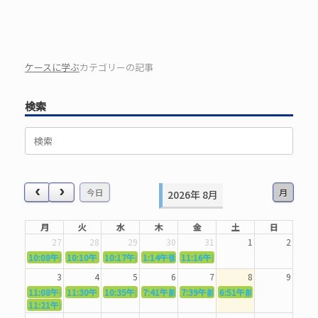
ケースに学ぶ
カテゴリーの記事
検索
検
索
対
象:
今日
月
2026年 8月
月
火
水
木
金
土
日
27
28
29
30
31
1
2
10:08午前
10:10午前
5362．～国語力を〜
10:17午前
5363．～自信を〜
1:14午後
5364．～信じて待つ〜
5365．～計画的に〜
11:16午前
5366．～楽しむ！〜
3
4
5
6
7
8
9
11:08午前
11:30午前
5367．～機能を育てる〜
10:35午前
5369．～歌唱造形〜
7:41午前
5370．～バランスを〜
5371．～漢字学習〜
7:39午前
5372．～一歩引く〜
6:51午前
5373．～ひき
11:21午前
5368．～反復〜