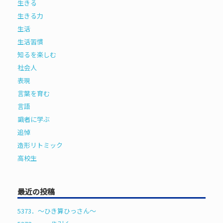
生きる
生きる力
生活
生活習慣
知るを楽しむ
社会人
表現
言葉を育む
言語
識者に学ぶ
追悼
造形リトミック
高校生
最近の投稿
5373．～ひき算ひっさん〜