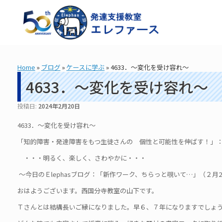
コ
ン
テ
ン
ツ
へ
ス
Home
»
ブログ
»
ケースに学ぶ
»
4633．～変化を受け容れ～
キ
ッ
4633．～変化を受け容れ～
プ
投稿日:
2024年2月20日
4633．～変化を受け容れ～
「知的障害・発達障害をもつ生徒さんの 個性と可能性を伸ばす！」： 造
・・・明るく、楽しく、さわやかに・・・
～今日のＥlephasブログ：「新作ワーク、ちらっと覗いて…」（２月2
おはようございます。西国分寺教室の山下です。
Ｔさんとは結構長いご縁になりました。早６、７年になりますでしょ