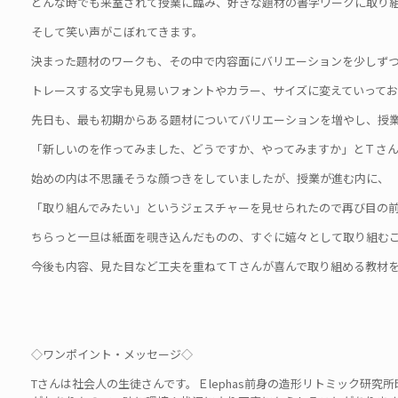
どんな時でも来室されて授業に臨み、好きな題材の書字ワークに取り
そして笑い声がこぼれてきます。
決まった題材のワークも、その中で内容面にバリエーションを少しず
トレースする文字も見易いフォントやカラー、サイズに変えていってお
先日も、最も初期からある題材についてバリエーションを増やし、授
「新しいのを作ってみました、どうですか、やってみますか」とＴさ
始めの内は不思議そうな顔つきをしていましたが、授業が進む内に、
「取り組んでみたい」というジェスチャーを見せられたので再び目の
ちらっと一旦は紙面を覗き込んだものの、すぐに嬉々として取り組む
今後も内容、見た目など工夫を重ねてＴさんが喜んで取り組める教材
◇ワンポイント・メッセージ◇
Tさんは社会人の生徒さんです。Ｅlephas前身の造形リトミック研