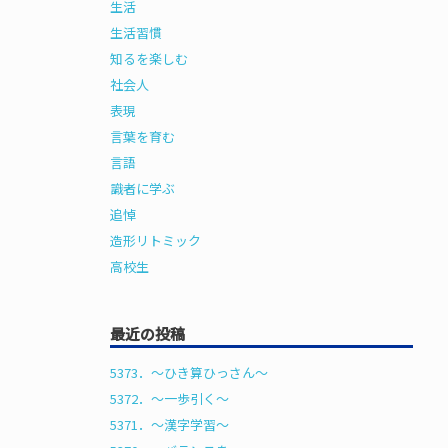
生活
生活習慣
知るを楽しむ
社会人
表現
言葉を育む
言語
識者に学ぶ
追悼
造形リトミック
高校生
最近の投稿
5373．～ひき算ひっさん〜
5372．～一歩引く〜
5371．～漢字学習〜