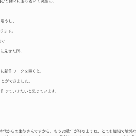
組むと徐々に落ち着いて笑顔に、
つ増やし、
ります。
業で
んに見せた所、
前に新作ワークを置くと、
ことができました。
を作っていきたいと思っています。
究所時代からの生徒さんですから、もう30数年が経ちますね。とても繊細で敏感