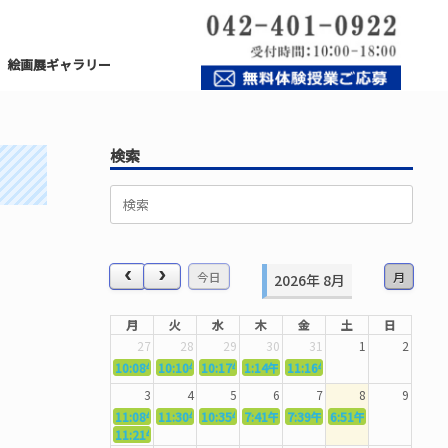
絵画展ギャラリー
検索
検
索
対
象:
今日
月
2026年 8月
月
火
水
木
金
土
日
27
28
29
30
31
1
2
10:08午前
10:10午前
5362．～国語力を〜
10:17午前
5363．～自信を〜
1:14午後
5364．～信じて待つ〜
11:16午前
5365．～計画的に〜
5366．～楽しむ！
3
4
5
6
7
8
9
11:08午前
11:30午前
5367．～機能を育てる〜
10:35午前
5369．～歌唱造形〜
7:41午前
5370．～バランスを〜
7:39午前
5371．～漢字学習〜
6:51午前
5372．～一歩引く
5373．～
11:21午前
5368．～反復〜