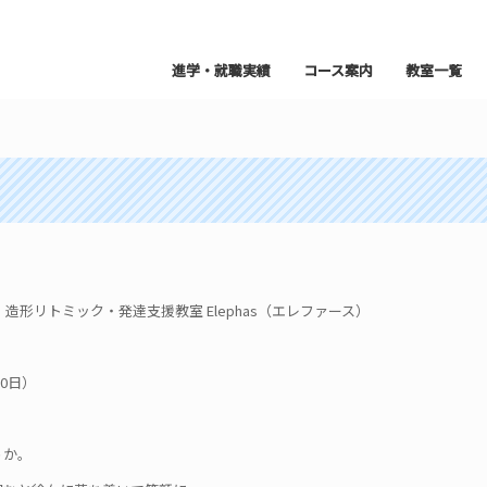
進学・就職実績
コース案内
教室一覧
形リトミック・発達支援教室 Elephas（エレファース）
0日）
うか。