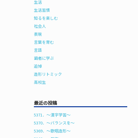
生活
生活習慣
知るを楽しむ
社会人
表現
言葉を育む
言語
識者に学ぶ
追悼
造形リトミック
高校生
最近の投稿
5371．～漢字学習〜
5370．～バランスを〜
5369．～歌唱造形〜