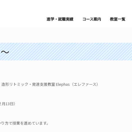
進学・就職実績
コース案内
教室一覧
に～
形リトミック・発達支援教室 Elephas（エレファース）
２月13日）
やり方で授業を進めています。