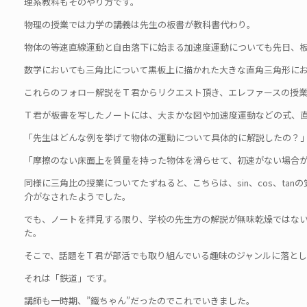
理系教科もそのやり方です。
物理の授業では力学の講義は先生の板書が教科書代わり。
物体の等速直線運動と自由落下に始まる加速度運動についても先日、
数学においても三角比について黒板上に描かれた大きな直角三角形に
これらのフォロー解説をＴ君からリクエスト頂き、エレファースの授
Ｔ君が板書を写したノートには、大まかな図や加速度運動などの式、直角三
「先生はどんな例を挙げて物体の運動について具体的に解説したの？
「摩擦のない床面上を質量を持った物体を滑らせて、初速がない場合が
同様に三角比の授業についてたずねると、こちらは、sin、cos、t
介がなされたようでした。
でも、ノートを拝見する限り、学校の先生方の解説が無味乾燥ではな
た。
そこで、話題をＴ君が部活でも取り組んでいる趣味のジャンルに落と
それは「鉄道」です。
講師も一時期、”鐵ちゃん”だったのでこれでいきました。