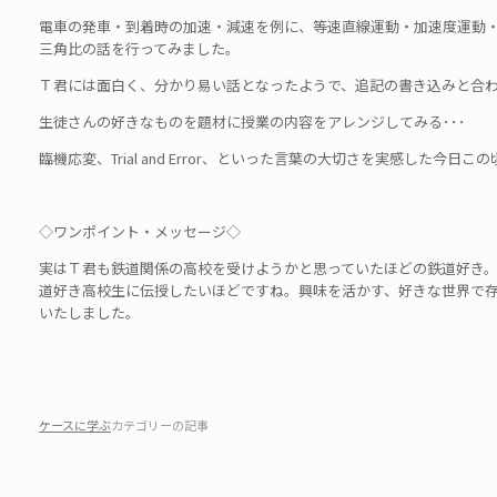
電車の発車・到着時の加速・減速を例に、等速直線運動・加速度運動
三角比の話を行ってみました。
Ｔ君には面白く、分かり易い話となったようで、追記の書き込みと合
生徒さんの好きなものを題材に授業の内容をアレンジしてみる･･･
臨機応変、Trial and Error、といった言葉の大切さを実感した今日こ
◇ワンポイント・メッセージ◇
実はＴ君も鉄道関係の高校を受けようかと思っていたほどの鉄道好き
道好き高校生に伝授したいほどですね。興味を活かす、好きな世界で存
いたしました。
ケースに学ぶ
カテゴリーの記事