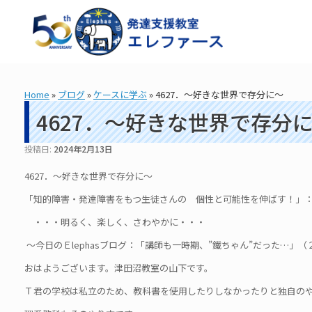
コ
ン
テ
ン
ツ
へ
ス
Home
»
ブログ
»
ケースに学ぶ
»
4627．～好きな世界で存分に～
キ
ッ
4627．～好きな世界で存分
プ
投稿日:
2024年2月13日
4627．～好きな世界で存分に～
「知的障害・発達障害をもつ生徒さんの 個性と可能性を伸ばす！」： 造
・・・明るく、楽しく、さわやかに・・・
～今日のＥlephasブログ：「講師も一時期、”鐵ちゃん”だった…」（
おはようございます。津田沼教室の山下です。
Ｔ君の学校は私立のため、教科書を使用したりしなかったりと独自の