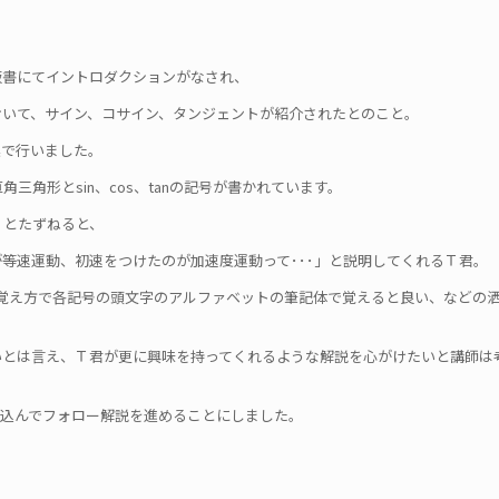
板書にてイントロダクションがなされ、
おいて、サイン、コサイン、タンジェントが紹介されたとのこと。
業で行いました。
角形とsin、cos、tanの記号が書かれています。
」とたずねると、
等速運動、初速をつけたのが加速度運動って･･･」と説明してくれるＴ君。
anの覚え方で各記号の頭文字のアルファベットの筆記体で覚えると良い、などの
いとは言え、Ｔ君が更に興味を持ってくれるような解説を心がけたいと講師は
し込んでフォロー解説を進めることにしました。