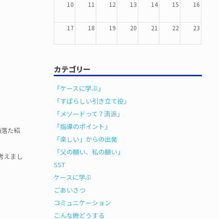
10
11
12
13
14
15
16
17
18
19
20
21
22
23
24
25
26
27
28
29
30
カテゴリー
31
1
2
3
4
5
6
「ケースに学ぶ」
「すばらしい引き立て役」
「メソードって？流派」
「指導のポイント」
洒落た紹
「楽しい」からの出発
「父の願い、私の願い」
考えまし
SST
ケースに学ぶ
ごあいさつ
コミュニケーション
こんな時どうする