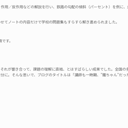
・作用／反作用などの解説を行い、鉄路の勾配の傾斜（パーセント）を例に、
わせてノートの内容だけで学校の問題集もすらすら解き進められました。
の頃です。
。それが響き合って、課題の理解に直結、とはすばらしい成果でした。全国の
分に。そんな思いで、ブログのタイトルは「講師も一時期、”鐵ちゃん”だっ