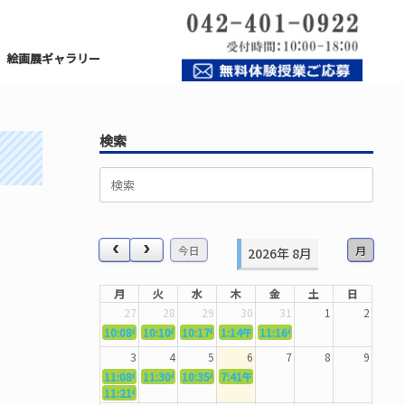
絵画展ギャラリー
検索
検
索
対
象:
今日
月
2026年 8月
月
火
水
木
金
土
日
27
28
29
30
31
1
2
10:08午前
10:10午前
5362．～国語力を〜
10:17午前
5363．～自信を〜
1:14午後
5364．～信じて待つ〜
11:16午前
5365．～計画的に〜
5366．～楽しむ！
3
4
5
6
7
8
9
11:08午前
11:30午前
5367．～機能を育てる〜
10:35午前
5369．～歌唱造形〜
7:41午前
5370．～バランスを〜
5371．～漢字学習〜
11:21午前
5368．～反復〜