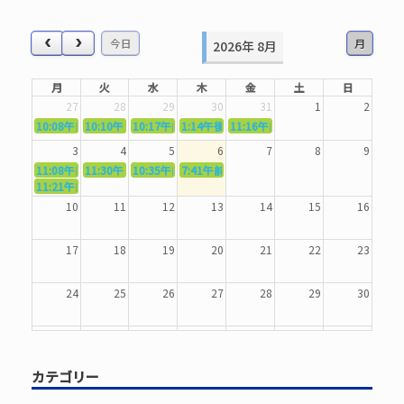
対
象:
今日
月
2026年 8月
月
火
水
木
金
土
日
27
28
29
30
31
1
2
10:08午前
10:10午前
5362．～国語力を〜
10:17午前
5363．～自信を〜
1:14午後
5364．～信じて待つ〜
5365．～計画的に〜
11:16午前
5366．～楽しむ！〜
3
4
5
6
7
8
9
11:08午前
11:30午前
5367．～機能を育てる〜
10:35午前
5369．～歌唱造形〜
7:41午前
5370．～バランスを〜
5371．～漢字学習〜
11:21午前
5368．～反復〜
10
11
12
13
14
15
16
17
18
19
20
21
22
23
24
25
26
27
28
29
30
31
1
2
3
4
5
6
カテゴリー