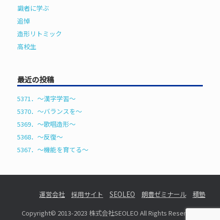
識者に学ぶ
追悼
造形リトミック
高校生
最近の投稿
5371．～漢字学習〜
5370．～バランスを〜
5369．～歌唱造形〜
5368．～反復〜
5367．～機能を育てる〜
運営会社
採用サイト
SEOLEO
朗豊ゼミナール
積塾
Copyright© 2013-2023 株式会社SEOLEO All Rights Reserved.