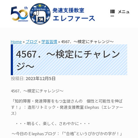
コ
ン
メニュ
テ
ー
ン
ツ
へ
ス
Home
»
ブログ
»
学習習慣
»
4567．～検定にチャレンジ～
キ
ッ
4567．～検定にチャレン
プ
ジ～
投稿日:
2023年12月5日
4567．～検定にチャレンジ～
「知的障害・発達障害をもつ生徒さんの 個性と可能性を伸ば
す！」： 造形リトミック・発達支援教室 Elephas（エレファー
ス）
・・・明るく、楽しく、さわやかに・・・
～今日のＥlephasブログ：「“合格”というぴかぴかの字が！」