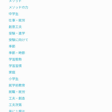
メソッド
メソッドの力
中学生
仕事・就労
創意工夫
受験・進学
受験に向けて
季節
季節・時節
学習態勢
学習習慣
家庭
小学生
就学前教育
就職・就労
工夫・創造
工夫次第
年に１度は