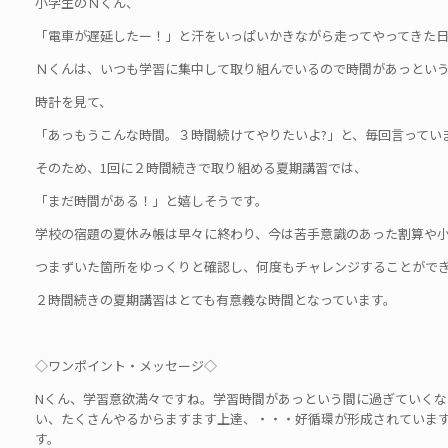
小学生のＮくん、
「電車が遅延したー！」と汗をいっぱいかきながら走ってやってきた
Ｎくんは、いつも学習に集中して取り組んでいるので時間があっとい
時計を見て、
「あっもうこんな時間。３時間続けてやりたいよ?」と、毎回言ってい
そのため、1回に２時間続きで取り組める夏期講習では、
「まだ時間がある！」と嬉しそうです。
学校の宿題の夏休み帳は早々に終わり、今は苦手意識のあった割算や
つまずいた箇所をゆっくりと確認し、何度もチャレンジすることがで
２時間続きの夏期講習はとても有意義な時間となっています。
◇ワンポイント・メッセージ◇
Nくん、学習意欲満々ですね。学習時間があっという間に過ぎていくな
い、たくさんやるからますます上達、・・・好循環が形成されていま
す。