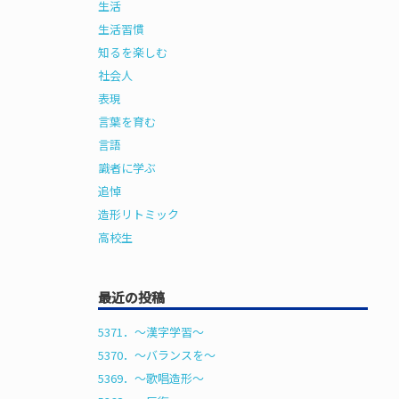
生活
生活習慣
知るを楽しむ
社会人
表現
言葉を育む
言語
識者に学ぶ
追悼
造形リトミック
高校生
最近の投稿
5371．～漢字学習〜
5370．～バランスを〜
5369．～歌唱造形〜