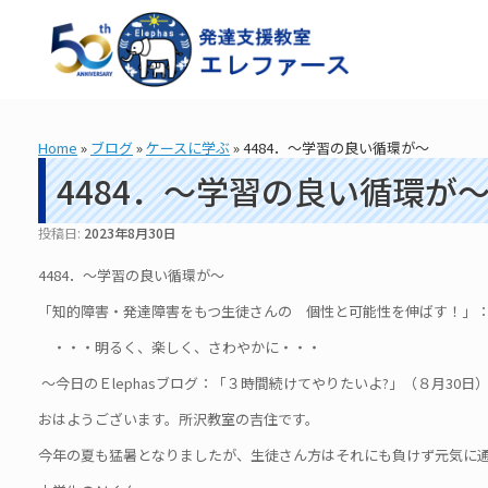
コ
ン
テ
ン
ツ
へ
ス
Home
»
ブログ
»
ケースに学ぶ
»
4484．～学習の良い循環が～
キ
ッ
4484．～学習の良い循環が
プ
投稿日:
2023年8月30日
4484．～学習の良い循環が～
「知的障害・発達障害をもつ生徒さんの 個性と可能性を伸ばす！」： 造
・・・明るく、楽しく、さわやかに・・・
～今日のＥlephasブログ：「３時間続けてやりたいよ?」（８月30日
おはようございます。所沢教室の吉住です。
今年の夏も猛暑となりましたが、生徒さん方はそれにも負けず元気に