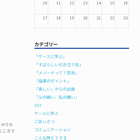
10
11
12
13
14
15
16
17
18
19
20
21
22
23
24
25
26
27
28
29
30
カテゴリー
31
1
2
3
4
5
6
「ケースに学ぶ」
「すばらしい引き立て役」
「メソードって？流派」
「指導のポイント」
「楽しい」からの出発
「父の願い、私の願い」
SST
ケースに学ぶ
ごあいさつ
とやりた
コミュニケーション
ところで
こんな時どうする