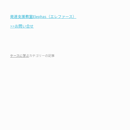
発達支援教室Elephas（エレファース）
>>お問い合せ
ケースに学ぶ
カテゴリーの記事