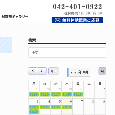
絵画展ギャラリー
検索
検
索
対
象:
今日
月
2026年 8月
月
火
水
木
金
土
日
27
28
29
30
31
1
2
10:08午前
10:10午前
5362．～国語力を〜
10:17午前
5363．～自信を〜
1:14午後
5364．～信じて待つ〜
11:16午前
5365．～計画的に〜
5366．～楽しむ！
3
4
5
6
7
8
9
11:08午前
11:30午前
5367．～機能を育てる〜
10:35午前
5369．～歌唱造形〜
7:41午前
5370．～バランスを〜
5371．～漢字学習〜
11:21午前
5368．～反復〜