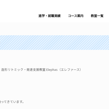
進学・就職実績
コース案内
教室一覧
～
形リトミック・発達支援教室 Elephas（エレファース）
）
通ってきています。