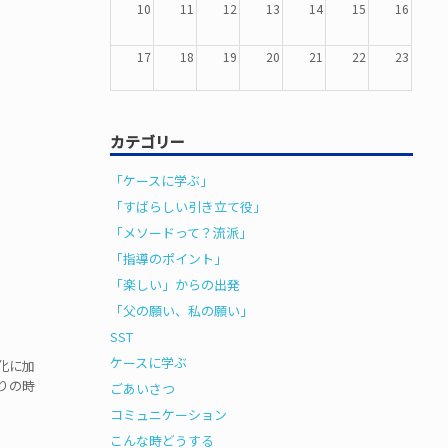
10
11
12
13
14
15
16
17
18
19
20
21
22
23
24
25
26
27
28
29
30
カテゴリー
31
1
2
3
4
5
6
「ケースに学ぶ」
「すばらしい引き立て役」
「メソードって？流派」
「指導のポイント」
「楽しい」からの出発
「父の願い、私の願い」
SST
ケースに学ぶ
化に加
りの時
ごあいさつ
コミュニケーション
こんな時どうする