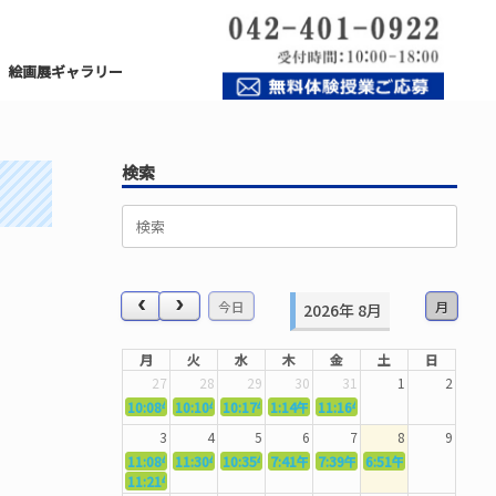
絵画展ギャラリー
検索
検
索
対
象:
今日
月
2026年 8月
月
火
水
木
金
土
日
27
28
29
30
31
1
2
10:08午前
10:10午前
5362．～国語力を〜
10:17午前
5363．～自信を〜
1:14午後
5364．～信じて待つ〜
11:16午前
5365．～計画的に〜
5366．～楽しむ！
3
4
5
6
7
8
9
11:08午前
11:30午前
5367．～機能を育てる〜
10:35午前
5369．～歌唱造形〜
7:41午前
5370．～バランスを〜
7:39午前
5371．～漢字学習〜
6:51午前
5372．～一歩引く
5373．～
11:21午前
5368．～反復〜