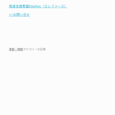
発達支援教室Elephas（エレファース）
>>お問い合せ
季節・時節
カテゴリーの記事