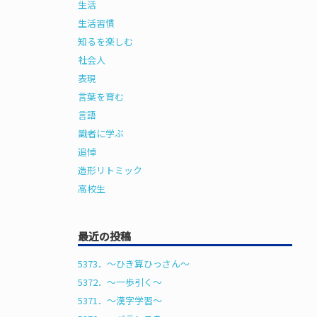
生活
生活習慣
知るを楽しむ
社会人
表現
言葉を育む
言語
識者に学ぶ
追悼
造形リトミック
高校生
最近の投稿
5373．～ひき算ひっさん〜
5372．～一歩引く〜
5371．～漢字学習〜