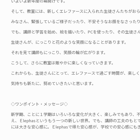
いよいよ新年度の幕開けです。
そして、教室には、新しくエレファースに入られた生徒さんたちがお
みなさん、緊張しているご様子だったり、不安そうなお顔をなさった
でも、講師と学習を始め、絵を描いたり、PCを使ったり、その生徒さ
生徒さんが、にっこりと花のような笑顔になることがあります。
それを見て講師もにっこり、笑顔の輪が広がります。
こうして、さらに教室は賑やかに楽しくなっていきます。
これからも、生徒さんにとって、エレファースで過ごす時間が、楽し
気持ちも新たに、努めていきたいと思います。
◇ワンポイント・メッセージ◇
新学期、ことに１学期はいろいろな変化が大きく、楽しみでもあり、不安
え、Ｅlephasというもう一つの新しい世界。でも、講師の工夫のも
には大きな安心感に。Ｅlephasで得た安心感が、学校での安心感にも