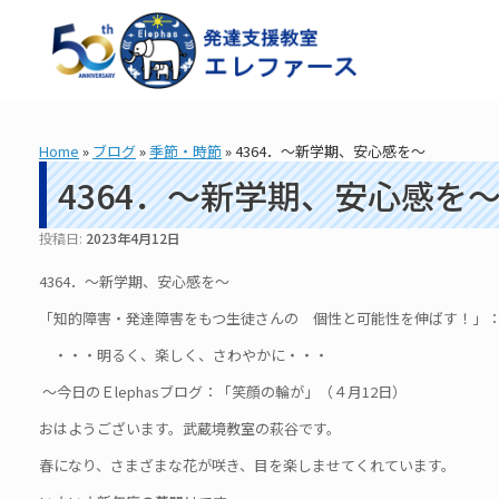
コ
ン
テ
ン
ツ
へ
ス
Home
»
ブログ
»
季節・時節
»
4364．～新学期、安心感を～
キ
ッ
4364．～新学期、安心感を
プ
投稿日:
2023年4月12日
4364．～新学期、安心感を～
「知的障害・発達障害をもつ生徒さんの 個性と可能性を伸ばす！」： 造
・・・明るく、楽しく、さわやかに・・・
～今日のＥlephasブログ：「笑顔の輪が」（４月12日）
おはようございます。武蔵境教室の萩谷です。
春になり、さまざまな花が咲き、目を楽しませてくれています。