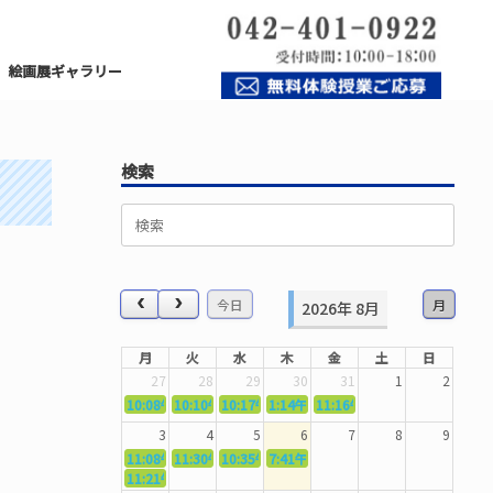
絵画展ギャラリー
検索
検
索
対
象:
今日
月
2026年 8月
月
火
水
木
金
土
日
27
28
29
30
31
1
2
10:08午前
10:10午前
5362．～国語力を〜
10:17午前
5363．～自信を〜
1:14午後
5364．～信じて待つ〜
11:16午前
5365．～計画的に〜
5366．～楽しむ！
3
4
5
6
7
8
9
11:08午前
11:30午前
5367．～機能を育てる〜
10:35午前
5369．～歌唱造形〜
7:41午前
5370．～バランスを〜
5371．～漢字学習〜
11:21午前
5368．～反復〜