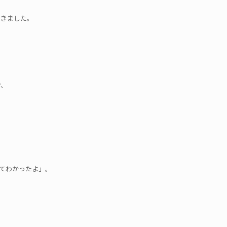
できました。
で、
てわかったよ」。