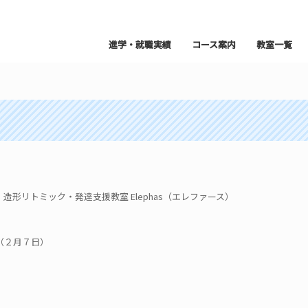
進学・就職実績
コース案内
教室一覧
形リトミック・発達支援教室 Elephas（エレファース）
（２月７日）