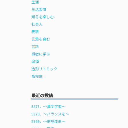
生活
生活習慣
知るを楽しむ
社会人
表現
言葉を育む
言語
識者に学ぶ
追悼
造形リトミック
高校生
最近の投稿
5371．～漢字学習〜
5370．～バランスを〜
5369．～歌唱造形〜