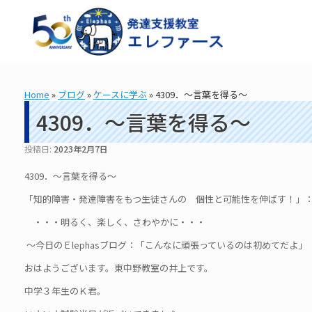
コ
ン
テ
ン
ツ
へ
ス
Home
»
ブログ
»
ケースに学ぶ
»
4309．～言葉を得る～
キ
ッ
4309．～言葉を得る～
プ
投稿日:
2023年2月7日
4309．～言葉を得る～
「知的障害・発達障害をもつ生徒さんの 個性と可能性を伸ばす！」： 造
・・・明るく、楽しく、さわやかに・・・
～今日のＥlephasブログ：「こんなに頑張っているのは初めてだよ」
おはようございます。東中野教室の井上です。
中学３年生のＫ君。