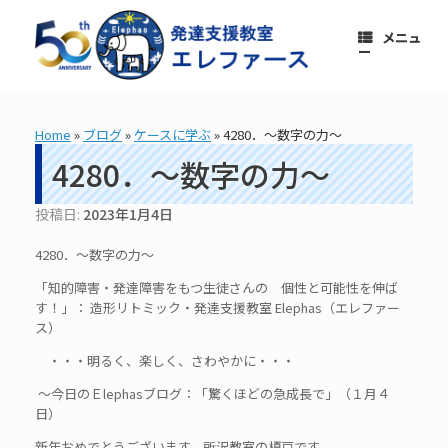
コ
ン
メニュ
テ
ー
ン
ツ
へ
ス
Home
»
ブログ
»
ケースに学ぶ
»
4280．～数字の力～
キ
ッ
4280．～数字の力～
プ
投稿日:
2023年1月4日
4280．～数字の力～
「知的障害・発達障害をもつ生徒さんの 個性と可能性を伸ば
す！」： 造形リトミック・発達支援教室 Elephas（エレファー
ス）
・・・明るく、楽しく、さわやかに・・・
～今日のＥlephasブログ：「驚くほどの急成長で」（１月４
日）
新年おめでとうございます。所沢教室の榎戸です。