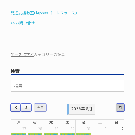
発達支援教室Elephas（エレファース）
>>お問い合せ
ケースに学ぶ
カテゴリーの記事
検索
検
索
対
象:
今日
月
2026年 8月
月
火
水
木
金
土
日
27
28
29
30
31
1
2