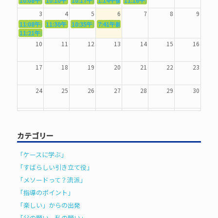
10:08午前
10:10午前
5362．～国語力を〜
10:17午前
5363．～自信を〜
1:14午後
5364．～信じて待つ〜
5365．～計画的に〜
11:16午前
5366．～楽しむ！〜
3
4
5
6
7
8
9
11:08午前
11:30午前
5367．～機能を育てる〜
10:35午前
5369．～歌唱造形〜
7:41午前
5370．～バランスを〜
5371．～漢字学習〜
11:21午前
5368．～反復〜
10
11
12
13
14
15
16
17
18
19
20
21
22
23
24
25
26
27
28
29
30
31
1
2
3
4
5
6
カテゴリー
「ケースに学ぶ」
「すばらしい引き立て役」
「メソードって？流派」
「指導のポイント」
「楽しい」からの出発
「父の願い、私の願い」