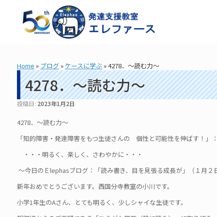
コ
ン
テ
ン
ツ
へ
ス
Home
»
ブログ
»
ケースに学ぶ
»
4278．～読む力～
キ
ッ
4278．～読む力～
プ
投稿日:
2023年1月2日
4278．～読む力～
「知的障害・発達障害をもつ生徒さんの 個性と可能性を伸ばす！」： 造
・・・明るく、楽しく、さわやかに・・・
～今日のＥlephasブログ：「読み書き、目を見張る成長が」（１月２
新年おめでとうございます。西国分寺教室の小川です。
小学1年生のAさん、とても明るく、少しシャイな生徒です。