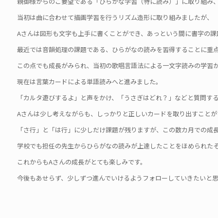
親御様からのご要望である「ひらがな学習（特に読み）」に取り組み
当初は曲に合わせて描画学習を行うリズム造形に取り組みましたが、
Aさんは図形も文字も上手に書くことができ、あっという間に書字の課
最近では音韻処理の課題である、ひらがなの読みを習得することに重
この点でも成長がみられ、当初の歌唱言語法による一文字読みの学習
現在は言葉カードによる単語読みへと進みました。
「カルタ遊びするよ」と声をかけ、「うさぎはどれ？」などと質問す
Aさんは少し考えながらも、しっかりと正しいカードを取り出すことが
「さ行」と「は行」に少しだけ課題が残りますが、この数カ月での成
学校でも担任の先生からひらがなの読みが上達したことをほめられた
これからもAさんの成長がとても楽しみです。
今後もあせらず、少しずつ進んでいけるようフォローしていきたいと思