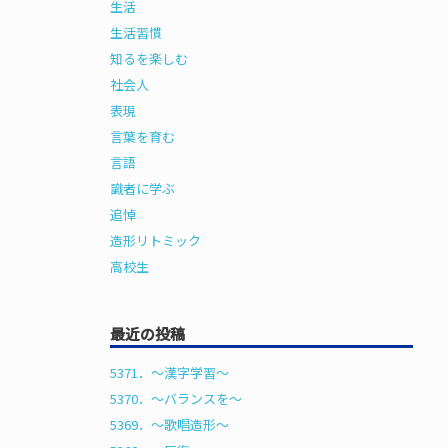
生活
生活習慣
知るを楽しむ
社会人
表現
言葉を育む
言語
識者に学ぶ
追悼
造形リトミック
高校生
最近の投稿
5371．～漢字学習〜
5370．～バランスを〜
5369．～歌唱造形〜