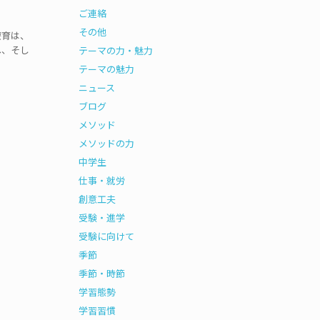
ご連絡
その他
療育は、
へ、そし
テーマの力・魅力
テーマの魅力
ニュース
ブログ
メソッド
メソッドの力
中学生
仕事・就労
創意工夫
受験・進学
受験に向けて
季節
季節・時節
学習態勢
学習習慣