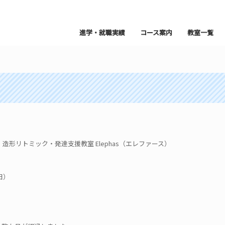
進学・就職実績
コース案内
教室一覧
形リトミック・発達支援教室 Elephas（エレファース）
日）