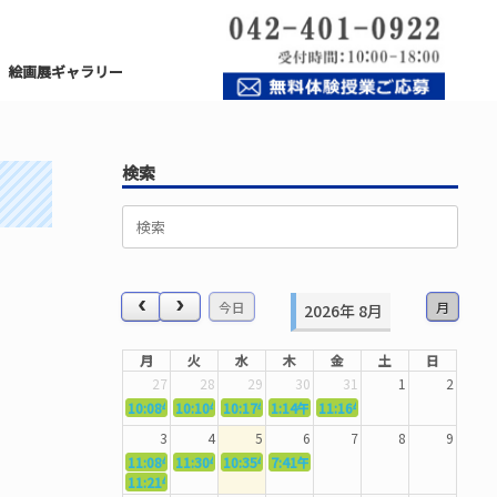
絵画展ギャラリー
検索
検
索
対
象:
今日
月
2026年 8月
月
火
水
木
金
土
日
27
28
29
30
31
1
2
10:08午前
10:10午前
5362．～国語力を〜
10:17午前
5363．～自信を〜
1:14午後
5364．～信じて待つ〜
11:16午前
5365．～計画的に〜
5366．～楽しむ！
3
4
5
6
7
8
9
11:08午前
11:30午前
5367．～機能を育てる〜
10:35午前
5369．～歌唱造形〜
7:41午前
5370．～バランスを〜
5371．～漢字学習〜
11:21午前
5368．～反復〜