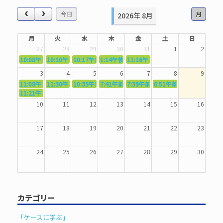
象:
今日
月
2026年 8月
月
火
水
木
金
土
日
27
28
29
30
31
1
2
10:08午前
10:10午前
5362．～国語力を〜
10:17午前
5363．～自信を〜
1:14午後
5364．～信じて待つ〜
5365．～計画的に〜
11:16午前
5366．～楽しむ！〜
3
4
5
6
7
8
9
11:08午前
11:30午前
5367．～機能を育てる〜
10:35午前
5369．～歌唱造形〜
7:41午前
5370．～バランスを〜
5371．～漢字学習〜
7:39午前
5372．～一歩引く〜
6:51午前
5373．～ひき
11:21午前
5368．～反復〜
10
11
12
13
14
15
16
17
18
19
20
21
22
23
24
25
26
27
28
29
30
31
1
2
3
4
5
6
カテゴリー
「ケースに学ぶ」