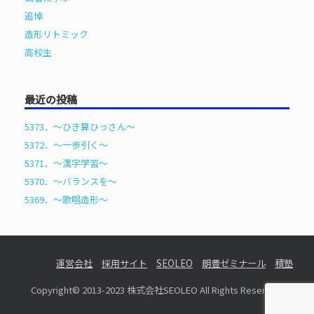
追悼
造形リトミック
高校生
最近の投稿
5373．～ひき算ひっさん〜
5372．～一歩引く〜
5371．～漢字学習〜
5370．～バランスを〜
5369．～歌唱造形〜
運営会社
採用サイト
SEOLEO
朗豊ゼミナール
積塾
Copyright© 2013-2023 株式会社SEOLEO All Rights Reserved.