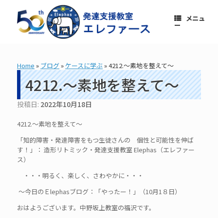
コ
ン
メニュ
テ
ー
ン
ツ
へ
ス
Home
»
ブログ
»
ケースに学ぶ
»
4212.～素地を整えて～
キ
ッ
4212.～素地を整えて～
プ
投稿日:
2022年10月18日
4212.～素地を整えて～
「知的障害・発達障害をもつ生徒さんの 個性と可能性を伸ば
す！」： 造形リトミック・発達支援教室 Elephas（エレファー
ス）
・・・明るく、楽しく、さわやかに・・・
～今日のＥlephasブログ：「やったー！」（10月1８日）
おはようございます。中野坂上教室の福沢です。