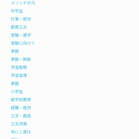
メソッドの力
中学生
仕事・就労
創意工夫
受験・進学
受験に向けて
季節
季節・時節
学習態勢
学習習慣
家庭
小学生
就学前教育
就職・就労
工夫・創造
工夫次第
年に１度は