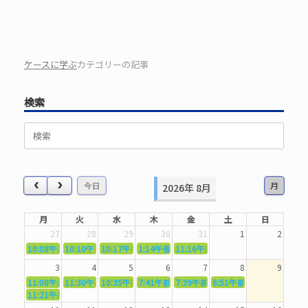
ケースに学ぶ
カテゴリーの記事
検索
検
索
対
象:
今日
月
2026年 8月
月
火
水
木
金
土
日
27
28
29
30
31
1
2
10:08午前
10:10午前
5362．～国語力を〜
10:17午前
5363．～自信を〜
1:14午後
5364．～信じて待つ〜
5365．～計画的に〜
11:16午前
5366．～楽しむ！〜
3
4
5
6
7
8
9
11:08午前
11:30午前
5367．～機能を育てる〜
10:35午前
5369．～歌唱造形〜
7:41午前
5370．～バランスを〜
5371．～漢字学習〜
7:39午前
5372．～一歩引く〜
6:51午前
5373．～ひき
11:21午前
5368．～反復〜