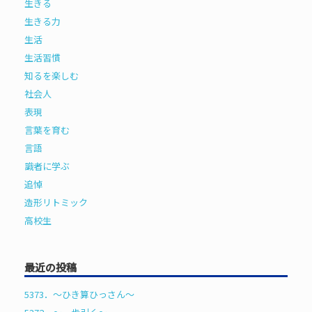
生きる
生きる力
生活
生活習慣
知るを楽しむ
社会人
表現
言葉を育む
言語
識者に学ぶ
追悼
造形リトミック
高校生
最近の投稿
5373．～ひき算ひっさん〜