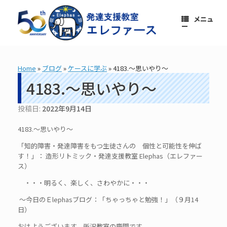
コ
ン
メニュ
テ
ー
ン
ツ
へ
ス
Home
»
ブログ
»
ケースに学ぶ
»
4183.～思いやり～
キ
ッ
4183.～思いやり～
プ
投稿日:
2022年9月14日
4183.～思いやり～
「知的障害・発達障害をもつ生徒さんの 個性と可能性を伸ば
す！」： 造形リトミック・発達支援教室 Elephas（エレファー
ス）
・・・明るく、楽しく、さわやかに・・・
～今日のＥlephasブログ：「ちゃっちゃと勉強！」（９月14
日）
おはようございます。所沢教室の鹿間です。