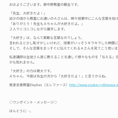
おはようございます。東中野教室の藤生です。
「先生、大好きだよ！」
幼少の頃から教室にお通いのＡさんは、時々授業中にこんな言葉を投
「ありがとう！先生もＡちゃんが大好きだよ。」
２人でニコニコしながら握手します。
「大好き」は、なんて素敵な言葉なのでしょう。
言われると少し恥ずかしいけれど、授業がいっそうキラキラした時間
そして、そんな言葉をまっすぐに伝えてくれるＡさんを見てこう思いま
私達講師は生徒さん達に教えることを通して様々なものを「与える」
かも知れません。
「大好き」の力は絶大です。
Ａちゃん、今度は先生の方から「大好きだよ！」と言うからね。
発達支援教室Elephas（エレファース）
http://www.zoukei-rythmique.j
◇ワンポイント・メッセージ◇
ほんとうに…。