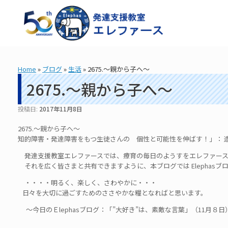
コ
ン
テ
ン
ツ
へ
ス
Home
»
ブログ
»
生活
»
2675.～親から子へ～
キ
ッ
2675.～親から子へ～
プ
投稿日:
2017年11月8日
2675.～親から子へ～
知的障害・発達障害をもつ生徒さんの 個性と可能性を伸ばす！」： 造形リ
発達支援教室エレファースでは、療育の毎日のようすをエレファース
それを広く皆さまと共有できますように、本ブログでは Elephas
・・・・明るく、楽しく、さわやかに・・・
日々を大切に過ごすためのささやかな糧となればと思います。
～今日のＥlephasブログ：「”大好き”は、素敵な言葉」（11月８日