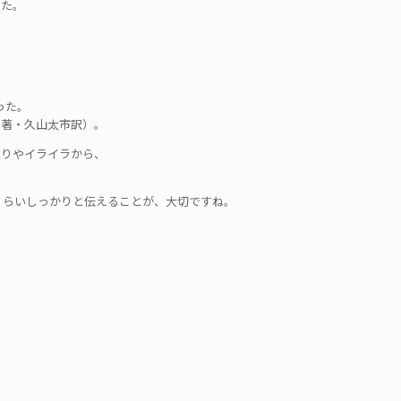
した。
。
った。
著・久山太市訳）。
焦りやイライラから、
くらいしっかりと伝えることが、大切ですね。