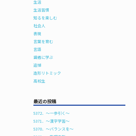
生活
生活習慣
知るを楽しむ
社会人
表現
言葉を育む
言語
識者に学ぶ
追悼
造形リトミック
高校生
最近の投稿
5372．～一歩引く〜
5371．～漢字学習〜
5370．～バランスを〜