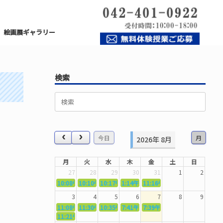
絵画展ギャラリー
検索
検
索
対
象:
今日
月
2026年 8月
月
火
水
木
金
土
日
27
28
29
30
31
1
2
10:08午前
10:10午前
5362．～国語力を〜
10:17午前
5363．～自信を〜
1:14午後
5364．～信じて待つ〜
11:16午前
5365．～計画的に〜
5366．～楽しむ！
3
4
5
6
7
8
9
11:08午前
11:30午前
5367．～機能を育てる〜
10:35午前
5369．～歌唱造形〜
7:41午前
5370．～バランスを〜
7:39午前
5371．～漢字学習〜
5372．～一歩引く
11:21午前
5368．～反復〜