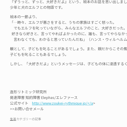
『ずうっと、ずっと、大好きだよ』という、絵本のお話を思い出しま
少年と犬のエルフとの物語です。
絵本の一節より、
「…時々、エルフが悪さをすると、うちの家族はすごく怒った。
でもエルフを叱っていながら、みんなエルフのこと、大好きだった
好きなら好きと、言ってやればよかったのに、誰も、言ってやらなか
言わなくても、わかると思っていたんだね」（ハンス・ウィルヘルム
躾として、子どもを叱ることがあるでしょう。また、親だからこその
子どもを叱ることもあるでしょう。
しかし、「大好きだよ」というメッセージは、子どもの体に浸透する
造形リトミック研究所
発達障害 知的障害 Elephas/エレファース
公式サイト
http://www.zoukei-rythmique.jp/</a
>
>>お問い合せメール
生活
カテゴリーの記事