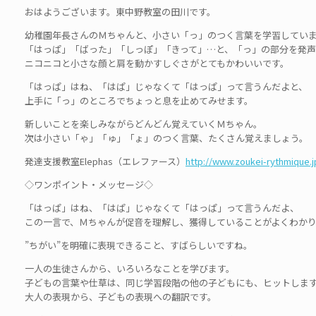
おはようございます。東中野教室の田川です。
幼稚園年長さんのＭちゃんと、小さい「っ」のつく言葉を学習してい
「はっぱ」「ばった」「しっぽ」「きって」…と、「っ」の部分を発
ニコニコと小さな顔と肩を動かすしぐさがとてもかわいいです。
「はっぱ」はね、「はぱ」じゃなくて「はっぱ」って言うんだよと、
上手に「っ」のところでちょっと息を止めてみせます。
新しいことを楽しみながらどんどん覚えていくＭちゃん。
次は小さい「ゃ」「ゅ」「ょ」のつく言葉、たくさん覚えましょう。
発達支援教室Elephas（エレファース）
http://www.zoukei-rythmique.j
◇ワンポイント・メッセージ◇
「はっぱ」はね、「はぱ」じゃなくて「はっぱ」って言うんだよ、
この一言で、Ｍちゃんが促音を理解し、獲得していることがよくわか
”ちがい”を明確に表現できること、すばらしいですね。
一人の生徒さんから、いろいろなことを学びます。
子どもの言葉や仕草は、同じ学習段階の他の子どもにも、ヒットしま
大人の表現から、子どもの表現への翻訳です。