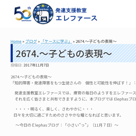
コ
ン
テ
ン
ツ
へ
ス
Home
»
ブログ
»
「ケースに学ぶ」
»
2674.～子どもの表現～
キ
ッ
2674.～子どもの表現～
プ
投稿日:
2017年11月7日
2674.～子どもの表現～
「知的障害・発達障害をもつ生徒さんの 個性と可能性を伸ばす！」： 造形
発達支援教室エレファースでは、療育の毎日のようすをエレファース
それを広く皆さまと共有できますように、本ブログでは Elephas
・・・・明るく、楽しく、さわやかに・・・
日々を大切に過ごすためのささやかな糧となればと思います。
～今日のＥlephasブログ：「小さい”っ”」（11月７日）～