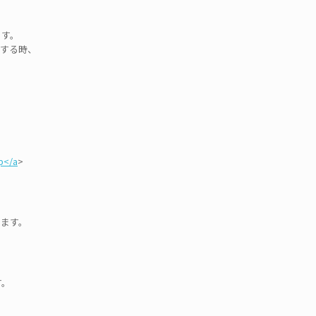
ます。
声する時、
p</a
>
ります。
す。