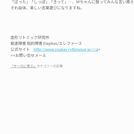
「ばった」「しっぽ」「きって」…、Ｍちゃんに倣ってみんな言い換え
それ自体、楽しい言葉遊びになりますね。
造形リトミック研究所
発達障害 知的障害 Elephas/エレファース
公式サイト
http://www.zoukei-rythmique.jp/</a
>
>>お問い合せメール
「ケースに学ぶ」
カテゴリーの記事