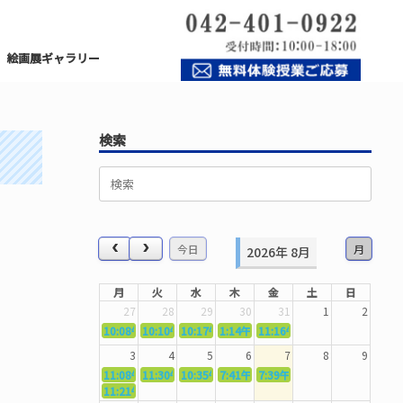
絵画展ギャラリー
検索
検
索
対
象:
今日
月
2026年 8月
月
火
水
木
金
土
日
27
28
29
30
31
1
2
10:08午前
10:10午前
5362．～国語力を〜
10:17午前
5363．～自信を〜
1:14午後
5364．～信じて待つ〜
11:16午前
5365．～計画的に〜
5366．～楽しむ！
3
4
5
6
7
8
9
11:08午前
11:30午前
5367．～機能を育てる〜
10:35午前
5369．～歌唱造形〜
7:41午前
5370．～バランスを〜
7:39午前
5371．～漢字学習〜
5372．～一歩引く
11:21午前
5368．～反復〜