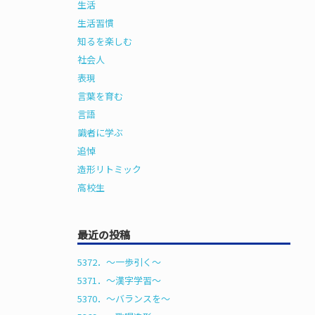
生活
生活習慣
知るを楽しむ
社会人
表現
言葉を育む
言語
識者に学ぶ
追悼
造形リトミック
高校生
最近の投稿
5372．～一歩引く〜
5371．～漢字学習〜
5370．～バランスを〜