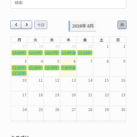
索
対
象:
今日
月
2026年 8月
月
火
水
木
金
土
日
27
28
29
30
31
1
2
10:08午前
10:10午前
5362．～国語力を〜
10:17午前
5363．～自信を〜
1:14午後
5364．～信じて待つ〜
5365．～計画的に〜
11:16午前
5366．～楽しむ！〜
3
4
5
6
7
8
9
11:08午前
11:30午前
5367．～機能を育てる〜
10:35午前
5369．～歌唱造形〜
7:41午前
5370．～バランスを〜
5371．～漢字学習〜
11:21午前
5368．～反復〜
10
11
12
13
14
15
16
17
18
19
20
21
22
23
24
25
26
27
28
29
30
31
1
2
3
4
5
6