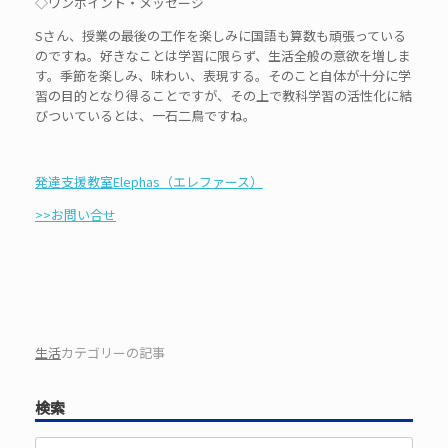
◇ワンポイント・メッセージ
Sさん、授業の最後の工作を楽しみに国語も算数も頑張っている
のですね。好きなことは学習に限らず、生活全般の意欲を増しま
す。季節を楽しみ、味わい、表現する。そのこと自体が十分に学
習の目的となり得ることですが、その上で教科学習の活性化に結
びついているとは、一石二鳥ですね。
発達支援教室Elephas（エレファース）
>>お問い合せ
生活
カテゴリーの記事
検索
検