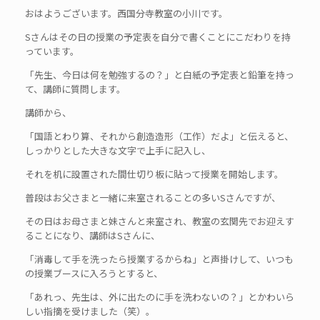
おはようございます。西国分寺教室の小川です。
Sさんはその日の授業の予定表を自分で書くことにこだわりを持
っています。
「先生、今日は何を勉強するの？」と白紙の予定表と鉛筆を持っ
て、講師に質問します。
講師から、
「国語とわり算、それから創造造形（工作）だよ」と伝えると、
しっかりとした大きな文字で上手に記入し、
それを机に設置された間仕切り板に貼って授業を開始します。
普段はお父さまと一緒に来室されることの多いSさんですが、
その日はお母さまと妹さんと来室され、教室の玄関先でお迎えす
ることになり、講師はSさんに、
「消毒して手を洗ったら授業するからね」と声掛けして、いつも
の授業ブースに入ろうとすると、
「あれっ、先生は、外に出たのに手を洗わないの？」とかわいら
しい指摘を受けました（笑）。