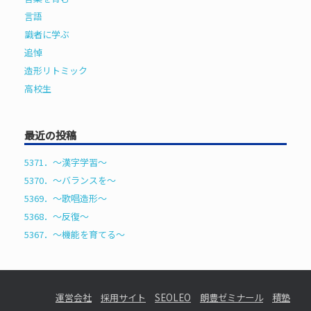
言語
識者に学ぶ
追悼
造形リトミック
高校生
最近の投稿
5371．～漢字学習〜
5370．～バランスを〜
5369．～歌唱造形〜
5368．～反復〜
5367．～機能を育てる〜
運営会社
採用サイト
SEOLEO
朗豊ゼミナール
積塾