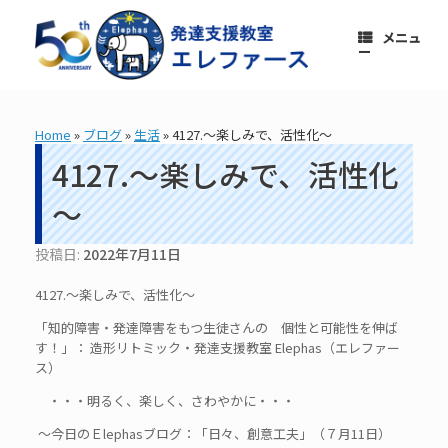
コ
ン
メニュ
テ
ー
ン
ツ
へ
ス
Home
»
ブログ
»
生活
»
4127.～楽しみで、活性化～
キ
ッ
4127.～楽しみで、活性化
プ
～
投稿日:
2022年7月11日
4127.～楽しみで、活性化～
「知的障害・発達障害をもつ生徒さんの 個性と可能性を伸ば
す！」： 造形リトミック・発達支援教室 Elephas（エレファー
ス）
・・・明るく、楽しく、さわやかに・・・
～今日のＥlephasブログ：「日々、創意工夫」（７月11日）