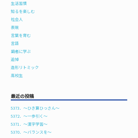
生活習慣
知るを楽しむ
社会人
表現
言葉を育む
言語
識者に学ぶ
追悼
造形リトミック
高校生
最近の投稿
5373．～ひき算ひっさん〜
5372．～一歩引く〜
5371．～漢字学習〜
5370．～バランスを〜