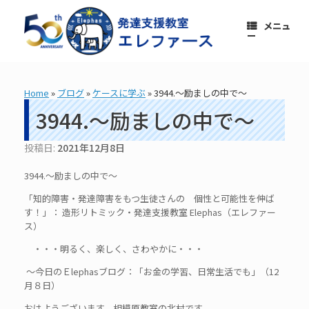
コ
ン
メニュ
テ
ー
ン
ツ
へ
ス
Home
»
ブログ
»
ケースに学ぶ
»
3944.～励ましの中で～
キ
ッ
3944.～励ましの中で～
プ
投稿日:
2021年12月8日
3944.～励ましの中で～
「知的障害・発達障害をもつ生徒さんの 個性と可能性を伸ば
す！」： 造形リトミック・発達支援教室 Elephas（エレファー
ス）
・・・明るく、楽しく、さわやかに・・・
～今日のＥlephasブログ：「お金の学習、日常生活でも」（12
月８日）
おはようございます。相模原教室の北村です。