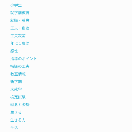
小学生
就学前教育
就職・就労
工夫・創造
工夫次第
年に１度は
感性
指導のポイント
指導の工夫
教室情報
新学期
未就学
検定試験
理念と姿勢
生きる
生きる力
生活