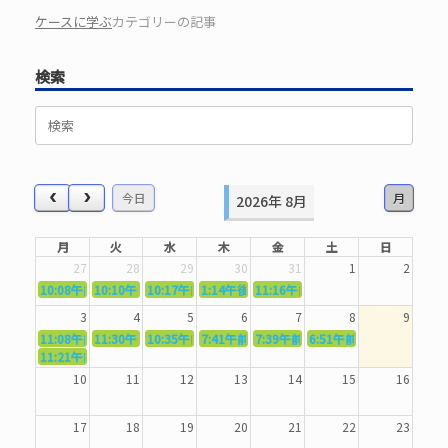
ケースに学ぶ
カテゴリーの記事
検索
検
索
対
象:
今日
月
2026年 8月
月
火
水
木
金
土
日
27
28
29
30
31
1
2
10:08午前
10:10午前
5362．～国語力を〜
10:17午前
5363．～自信を〜
1:14午後
5364．～信じて待つ〜
5365．～計画的に〜
11:16午前
5366．～楽しむ！〜
3
4
5
6
7
8
9
11:08午前
11:30午前
5367．～機能を育てる〜
10:35午前
5369．～歌唱造形〜
7:41午前
5370．～バランスを〜
5371．～漢字学習〜
7:39午前
5372．～一歩引く〜
6:51午前
5373．～ひき
11:21午前
5368．～反復〜
10
11
12
13
14
15
16
17
18
19
20
21
22
23