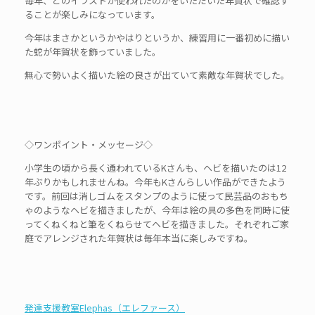
毎年、どのイラストが使われたのかをいただいた年賀状で確認す
ることが楽しみになっています。
今年はまさかというかやはりというか、練習用に一番初めに描い
た蛇が年賀状を飾っていました。
無心で勢いよく描いた絵の良さが出ていて素敵な年賀状でした。
◇ワンポイント・メッセージ◇
小学生の頃から長く通われているKさんも、ヘビを描いたのは12
年ぶりかもしれませんね。今年もKさんらしい作品ができたよう
です。前回は消しゴムをスタンプのように使って民芸品のおもち
ゃのようなヘビを描きましたが、今年は絵の具の多色を同時に使
ってくねくねと筆をくねらせてヘビを描きました。それぞれご家
庭でアレンジされた年賀状は毎年本当に楽しみですね。
発達支援教室Elephas（エレファース）