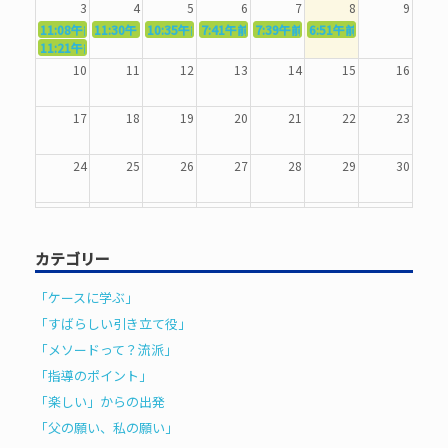
3
4
5
6
7
8
9
11:08午前
11:30午前
5367．～機能を育てる〜
10:35午前
5369．～歌唱造形〜
7:41午前
5370．～バランスを〜
5371．～漢字学習〜
7:39午前
5372．～一歩引く〜
6:51午前
5373．～ひき
11:21午前
5368．～反復〜
10
11
12
13
14
15
16
17
18
19
20
21
22
23
24
25
26
27
28
29
30
31
1
2
3
4
5
6
カテゴリー
「ケースに学ぶ」
「すばらしい引き立て役」
「メソードって？流派」
「指導のポイント」
「楽しい」からの出発
「父の願い、私の願い」