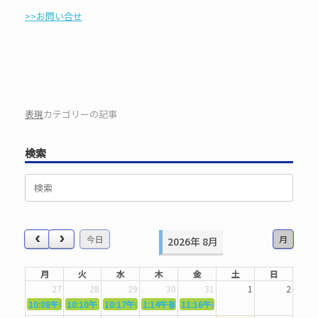
>>お問い合せ
表現
カテゴリーの記事
検索
検
索
対
象:
今日
月
2026年 8月
月
火
水
木
金
土
日
27
28
29
30
31
1
2
10:08午前
10:10午前
5362．～国語力を〜
10:17午前
5363．～自信を〜
1:14午後
5364．～信じて待つ〜
5365．～計画的に〜
11:16午前
5366．～楽しむ！〜