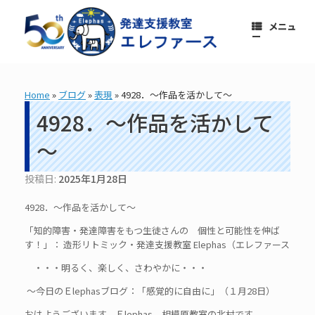
コ
ン
メニュ
テ
ー
ン
ツ
へ
ス
Home
»
ブログ
»
表現
»
4928．～作品を活かして～
キ
ッ
4928．～作品を活かして
プ
～
投稿日:
2025年1月28日
4928．～作品を活かして～
「知的障害・発達障害をもつ生徒さんの 個性と可能性を伸ば
す！」： 造形リトミック・発達支援教室 Elephas（エレファース
・・・明るく、楽しく、さわやかに・・・
～今日のＥlephasブログ：「感覚的に自由に」（１月28日）
おはようございます。Ｅlephas 相模原教室の北村です。