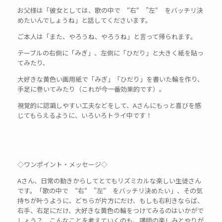
お父様は「彼女としては、歌の中で “右“ ”左“ をバッチリ決
めたいんでしょうね」と話してくださいます。
ご本人は「また、やろうね、やろうね」と言って帰られます。
テーブルの右側に「みぎ」、左側に「ひだり」と大きく紙を貼っ
てみたり、
大好きな黄色い画用紙で「みぎ」「ひだり」を書いた輪を作り、
手足に巻いてみたり（これが今一番効果的です）。
視覚的に認識しやすい工夫などをして、Aさんにもっと喜びを感
じてもらえるように、いろいろトライ中です！
◇ワンポイント・メッセージ◇
Aさん、日常の動きからしてとてもリズミカルな楽しい生徒さん
です。「歌の中で “右“ ”左“ をバッチリ決めたい」、その気
持ちが叶うように、どちらが片方にだけ、もしも右利きならば、
右手、右足にだけ、大好きな黄色の輪をつけてみるのはいかがで
しょう？ こんなことを考えていくのも、講師の楽しみとやりが