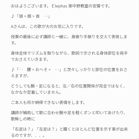
おはようございます。Ｅlephas 東中野教室の安齋です。
♪「頭 > 顔 > 首 …」
Aさんは、この歌が大のお気に入りです。
授業の最後に必ず講師と一緒に、身振り手振りを交えて表現しま
す。
身体全体でリズムを取りながら、歌詞で示される身体部位を両手
でおさえていきます。
♪「… 腰 > おへそ > …」と次々しっかりと部位の位置をおさ
えますが、
どうしても腕・足になると、左／右の位置関係が完全ではなく、
なかなか定着していません。
ご本人も何か納得できない表情をします。
講師が補助して歌に合わせ腕や足を軽くポンと叩いてあげたり、
歌無しの時に
「右足は？」「左足は？」と聞くとほとんど位置を示す事が出来
るのですが．．．。