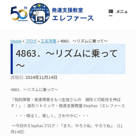
コ
ン
メニュ
テ
ー
ン
ツ
へ
ス
Home
»
ブログ
»
工夫次第
»
4863．～リズムに乗って～
キ
ッ
4863．～リズムに乗って
プ
～
投稿日:
2024年11月14日
4863．～リズムに乗って～
「知的障害・発達障害をもつ生徒さんの 個性と可能性を伸ば
す！」： 造形リトミック・発達支援教室 Elephas（エレファース
・・・明るく、楽しく、さわやかに・・・
～今日のＥlephasブログ：「また、やろうね、やろうね」（11
月14日）