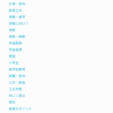
仕事・就労
創意工夫
受験・進学
受験に向けて
季節
季節・時節
学習態勢
学習習慣
家庭
小学生
就学前教育
就職・就労
工夫・創造
工夫次第
年に１度は
感性
指導のポイント