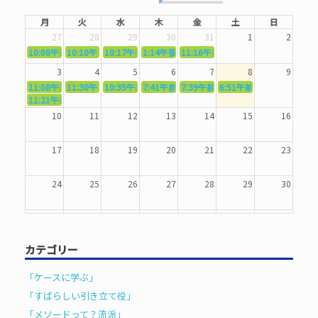
月
火
水
木
金
土
日
27
28
29
30
31
1
2
10:08午前
10:10午前
5362．～国語力を〜
10:17午前
5363．～自信を〜
1:14午後
5364．～信じて待つ〜
5365．～計画的に〜
11:16午前
5366．～楽しむ！〜
3
4
5
6
7
8
9
11:08午前
11:30午前
5367．～機能を育てる〜
10:35午前
5369．～歌唱造形〜
7:41午前
5370．～バランスを〜
5371．～漢字学習〜
7:39午前
5372．～一歩引く〜
6:51午前
5373．～ひき
11:21午前
5368．～反復〜
10
11
12
13
14
15
16
17
18
19
20
21
22
23
24
25
26
27
28
29
30
31
1
2
3
4
5
6
カテゴリー
「ケースに学ぶ」
「すばらしい引き立て役」
「メソードって？流派」