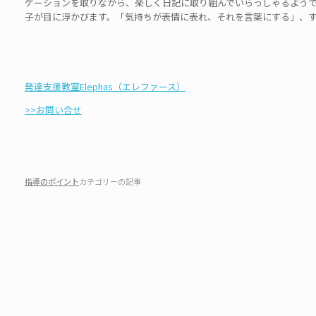
ケーションを取りながら、楽しく日記に取り組んでいらっしゃるよう
子が目に浮かびます。「気持ちが表情に表れ、それを言葉にする」、
発達支援教室Elephas（エレファース）
>>お問い合せ
指導のポイント
カテゴリーの記事