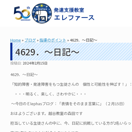
コ
ン
テ
ン
ツ
へ
ス
Home
»
ブログ
»
指導のポイント
»
4629．～日記～
キ
ッ
4629．～日記～
プ
投稿日:
2024年2月15日
4629．～日記～
「知的障害・発達障害をもつ生徒さんの 個性と可能性を伸ばす！」： 造
・・・明るく、楽しく、さわやかに・・・
～今日のＥlephasブログ：「表情をそのまま言葉に」（２月15日）
おはようございます。越谷教室の森田です
担当している生徒さんの中に、今、日記に挑戦している方が2名いらっ