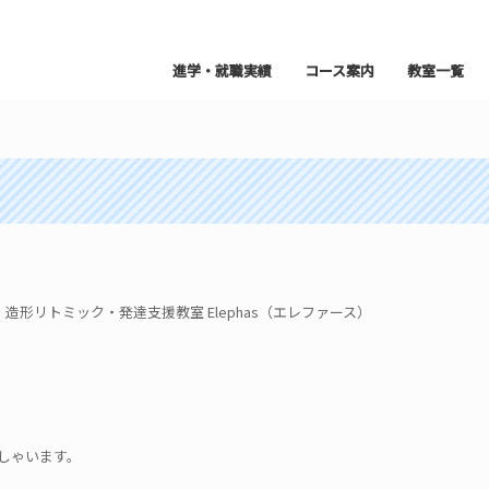
進学・就職実績
コース案内
教室一覧
形リトミック・発達支援教室 Elephas（エレファース）
しゃいます。