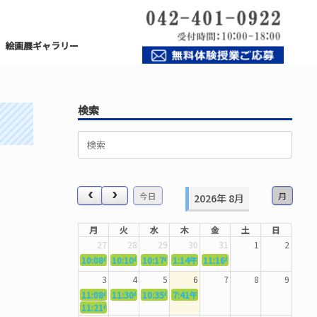
絵画展ギャラリー
検索
検
索
対
象:
今日
月
2026年 8月
月
火
水
木
金
土
日
27
28
29
30
31
1
2
10:08午前
10:10午前
5362．～国語力を〜
10:17午前
5363．～自信を〜
1:14午後
5364．～信じて待つ〜
11:16午前
5365．～計画的に〜
5366．～楽しむ！
3
4
5
6
7
8
9
11:08午前
11:30午前
5367．～機能を育てる〜
10:35午前
5369．～歌唱造形〜
7:41午前
5370．～バランスを〜
5371．～漢字学習〜
11:21午前
5368．～反復〜