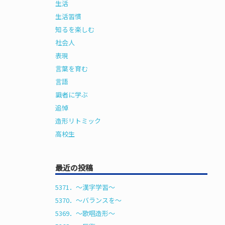
生活
生活習慣
知るを楽しむ
社会人
表現
言葉を育む
言語
識者に学ぶ
追悼
造形リトミック
高校生
最近の投稿
5371．～漢字学習〜
5370．～バランスを〜
5369．～歌唱造形〜