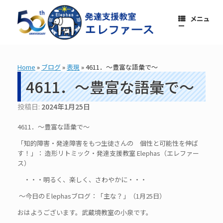
コ
ン
メニュ
テ
ー
ン
ツ
へ
ス
Home
»
ブログ
»
表現
»
4611．～豊富な語彙で～
キ
ッ
4611．～豊富な語彙で～
プ
投稿日:
2024年1月25日
4611．～豊富な語彙で～
「知的障害・発達障害をもつ生徒さんの 個性と可能性を伸ば
す！」： 造形リトミック・発達支援教室 Elephas（エレファー
ス）
・・・明るく、楽しく、さわやかに・・・
～今日のＥlephasブログ：「主な？」（1月25日）
おはようございます。武蔵境教室の小泉です。