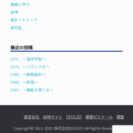
識者に学ぶ
追悼
造形リトミック
高校生
最近の投稿
5371．～漢字学習〜
5370．～バランスを〜
5369．～歌唱造形〜
5368．～反復〜
5367．～機能を育てる〜
運営会社
採用サイト
SEOLEO
朗豊ゼミナール
積塾
Copyright© 2013-2023 株式会社SEOLEO All Rights Reserved.