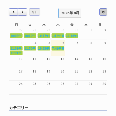
対
象:
今日
月
2026年 8月
月
火
水
木
金
土
日
27
28
29
30
31
1
2
10:08午前
10:10午前
5362．～国語力を〜
10:17午前
5363．～自信を〜
1:14午後
5364．～信じて待つ〜
5365．～計画的に〜
11:16午前
5366．～楽しむ！〜
3
4
5
6
7
8
9
11:08午前
11:30午前
5367．～機能を育てる〜
10:35午前
5369．～歌唱造形〜
7:41午前
5370．～バランスを〜
5371．～漢字学習〜
11:21午前
5368．～反復〜
10
11
12
13
14
15
16
17
18
19
20
21
22
23
24
25
26
27
28
29
30
31
1
2
3
4
5
6
カテゴリー