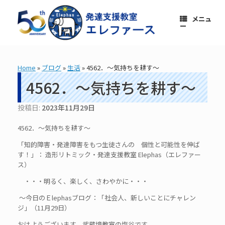
コ
ン
メニュ
テ
ー
ン
ツ
へ
ス
Home
»
ブログ
»
生活
»
4562．～気持ちを耕す～
キ
ッ
4562．～気持ちを耕す～
プ
投稿日:
2023年11月29日
4562．～気持ちを耕す～
「知的障害・発達障害をもつ生徒さんの 個性と可能性を伸ば
す！」： 造形リトミック・発達支援教室 Elephas（エレファー
ス）
・・・明るく、楽しく、さわやかに・・・
～今日のＥlephasブログ：「社会人、新しいことにチャレン
ジ」（11月29日）
おはようございます。武蔵境教室の塩谷です。