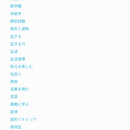
新学期
未就学
検定試験
理念と姿勢
生きる
生きる力
生活
生活習慣
知るを楽しむ
社会人
表現
言葉を育む
言語
識者に学ぶ
追悼
造形リトミック
高校生