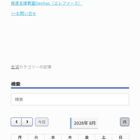
発達支援教室Elephas（エレファース）
>>お問い合せ
生活
カテゴリーの記事
検索
検
索
対
象:
今日
月
2026年 8月
月
火
水
木
金
土
日