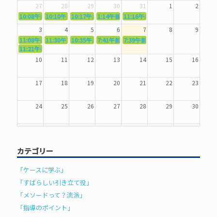
27
28
29
30
31
1
2
10:08午前
10:10午前
5362．～国語力を〜
10:17午前
5363．～自信を〜
1:14午後
5364．～信じて待つ〜
5365．～計画的に〜
11:16午前
5366．～楽しむ！〜
3
4
5
6
7
8
9
11:08午前
11:30午前
5367．～機能を育てる〜
10:35午前
5369．～歌唱造形〜
7:41午前
5370．～バランスを〜
5371．～漢字学習〜
7:39午前
5372．～一歩引く〜
11:21午前
5368．～反復〜
10
11
12
13
14
15
16
17
18
19
20
21
22
23
24
25
26
27
28
29
30
31
1
2
3
4
5
6
カテゴリー
「ケースに学ぶ」
「すばらしい引き立て役」
「メソードって？流派」
「指導のポイント」