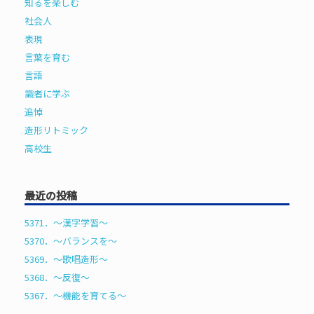
知るを楽しむ
社会人
表現
言葉を育む
言語
識者に学ぶ
追悼
造形リトミック
高校生
最近の投稿
5371．～漢字学習〜
5370．～バランスを〜
5369．～歌唱造形〜
5368．～反復〜
5367．～機能を育てる〜