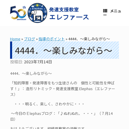
コ
ン
メニュ
テ
ー
ン
ツ
へ
ス
Home
»
ブログ
»
指導のポイント
»
4444．～楽しみながら～
キ
ッ
4444．～楽しみながら～
プ
投稿日:
2023年7月14日
4444．～楽しみながら～
「知的障害・発達障害をもつ生徒さんの 個性と可能性を伸ば
す！」： 造形リトミック・発達支援教室 Elephas（エレファー
ス）
・・・明るく、楽しく、さわやかに・・・
～今日のＥlephasブログ：「♪ぬれぬれ、・・・」（７月14
日）
おはようございます。相模原教室の須藤です。