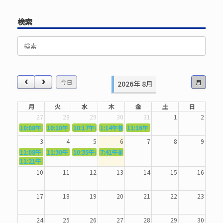
検索
検
索
対
象:
今日
月
2026年 8月
月
火
水
木
金
土
日
27
28
29
30
31
1
2
10:08午前
10:10午前
5362．～国語力を〜
10:17午前
5363．～自信を〜
1:14午後
5364．～信じて待つ〜
5365．～計画的に〜
11:16午前
5366．～楽しむ！〜
3
4
5
6
7
8
9
11:08午前
11:30午前
5367．～機能を育てる〜
10:35午前
5369．～歌唱造形〜
7:41午前
5370．～バランスを〜
5371．～漢字学習〜
11:21午前
5368．～反復〜
10
11
12
13
14
15
16
17
18
19
20
21
22
23
24
25
26
27
28
29
30