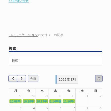
>>お問い合せ
コミュニケーション
カテゴリーの記事
検索
検
索
対
象:
今日
月
2026年 8月
月
火
水
木
金
土
日
27
28
29
30
31
1
2
10:08午前
10:10午前
5362．～国語力を〜
10:17午前
5363．～自信を〜
1:14午後
5364．～信じて待つ〜
5365．～計画的に〜
11:16午前
5366．～楽しむ！〜
3
4
5
6
7
8
9