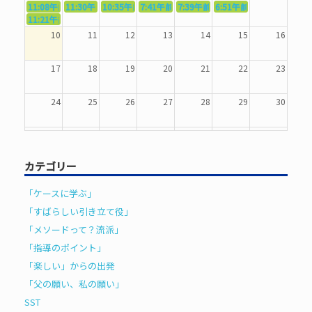
11:08午前
11:30午前
5367．～機能を育てる〜
10:35午前
5369．～歌唱造形〜
7:41午前
5370．～バランスを〜
5371．～漢字学習〜
7:39午前
5372．～一歩引く〜
6:51午前
5373．～ひき
11:21午前
5368．～反復〜
10
11
12
13
14
15
16
17
18
19
20
21
22
23
24
25
26
27
28
29
30
31
1
2
3
4
5
6
カテゴリー
「ケースに学ぶ」
「すばらしい引き立て役」
「メソードって？流派」
「指導のポイント」
「楽しい」からの出発
「父の願い、私の願い」
SST