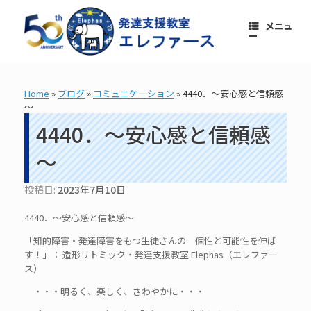
コ
ン
メニュ
テ
ー
ン
ツ
へ
ス
Home
»
ブログ
»
コミュニケーション
»
4440．～安心感と信頼感
キ
～
ッ
プ
4440．～安心感と信頼感
～
投稿日:
2023年7月10日
4440．～安心感と信頼感～
「知的障害・発達障害をもつ生徒さんの 個性と可能性を伸ば
す！」： 造形リトミック・発達支援教室 Elephas（エレファー
ス）
・・・明るく、楽しく、さわやかに・・・