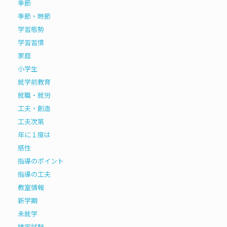
季節
季節・時節
学習態勢
学習習慣
家庭
小学生
就学前教育
就職・就労
工夫・創造
工夫次第
年に１度は
感性
指導のポイント
指導の工夫
教室情報
新学期
未就学
検定試験