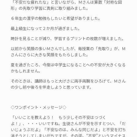
「不安だな疲れたな」と言いながら、Ｍさんは算数「対称な図
形」の先取り学習に真剣に取り組みました。
６年生の漢字の勉強もしたいと希望がありました。
最上級生になって２か月が過ぎました。
時計を見ることが減り、学習するプリントの枚数が増えました。
以前から笑顔の多いＭさんでしたが、毎授業の「先取り」が、Ｍ
さんにさらに大きな笑顔をもたらしました。
夏を過ぎたころ、今度は中学生になることへの不安が大きくなる
かもしれません。
そのときは、講師はもっと大げさに両手両腕をひろげて、Ｍさん
の少し前や後ろを伴走しようと思っています。
◇ワンポイント・メッセージ◇
「いいことを教えよう！ もう少しその不安はつづく
よ！」、・・・いいですね。生徒さんが不安を示すとつい、「だ
いじょうぶだよ」「不安なのは、みんな同じだよ」と不安を打ち
消そうとしてしまいがちですが、その逆。“不安”というマイナス