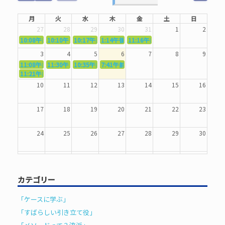
月
火
水
木
金
土
日
27
28
29
30
31
1
2
10:08午前
10:10午前
5362．～国語力を〜
10:17午前
5363．～自信を〜
1:14午後
5364．～信じて待つ〜
5365．～計画的に〜
11:16午前
5366．～楽しむ！〜
3
4
5
6
7
8
9
11:08午前
11:30午前
5367．～機能を育てる〜
10:35午前
5369．～歌唱造形〜
7:41午前
5370．～バランスを〜
5371．～漢字学習〜
11:21午前
5368．～反復〜
10
11
12
13
14
15
16
17
18
19
20
21
22
23
24
25
26
27
28
29
30
31
1
2
3
4
5
6
カテゴリー
「ケースに学ぶ」
「すばらしい引き立て役」