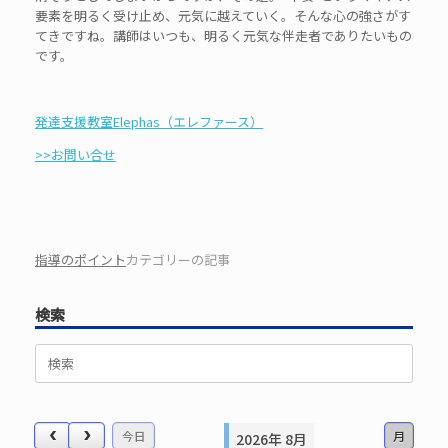
要素を明るく受け止め、元気に越えていく。そんな心の強さがす
てきですね。講師はいつも、明るく元気な伴走者でありたいもの
です。
発達支援教室Elephas（エレファース）
>>お問い合せ
指導のポイント
カテゴリーの記事
検索
検
索
対
象:
今日
月
2026年 8月