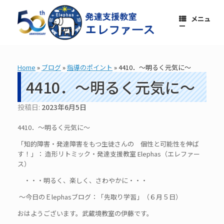
コ
ン
メニュ
テ
ー
ン
ツ
へ
ス
Home
»
ブログ
»
指導のポイント
»
4410．～明るく元気に～
キ
ッ
4410．～明るく元気に～
プ
投稿日:
2023年6月5日
4410．～明るく元気に～
「知的障害・発達障害をもつ生徒さんの 個性と可能性を伸ば
す！」： 造形リトミック・発達支援教室 Elephas（エレファー
ス）
・・・明るく、楽しく、さわやかに・・・
～今日のＥlephasブログ：「先取り学習」（６月５日）
おはようございます。武蔵境教室の伊藤です。