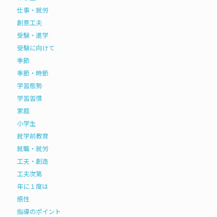
仕事・就労
創意工夫
受験・進学
受験に向けて
季節
季節・時節
学習態勢
学習習慣
家庭
小学生
就学前教育
就職・就労
工夫・創造
工夫次第
年に１度は
感性
指導のポイント