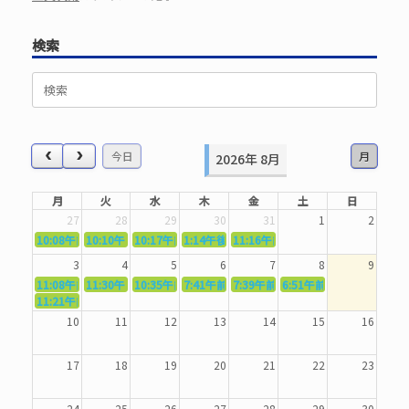
検索
検
索
対
象:
今日
月
2026年 8月
月
火
水
木
金
土
日
27
28
29
30
31
1
2
10:08午前
10:10午前
5362．～国語力を〜
10:17午前
5363．～自信を〜
1:14午後
5364．～信じて待つ〜
5365．～計画的に〜
11:16午前
5366．～楽しむ！〜
3
4
5
6
7
8
9
11:08午前
11:30午前
5367．～機能を育てる〜
10:35午前
5369．～歌唱造形〜
7:41午前
5370．～バランスを〜
5371．～漢字学習〜
7:39午前
5372．～一歩引く〜
6:51午前
5373．～ひき
11:21午前
5368．～反復〜
10
11
12
13
14
15
16
17
18
19
20
21
22
23
24
25
26
27
28
29
30