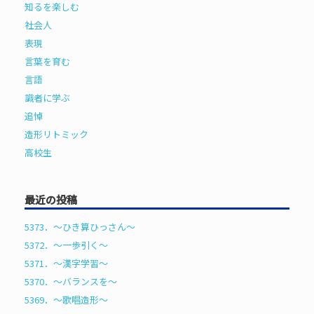
知るを楽しむ
社会人
表現
言葉を育む
言語
識者に学ぶ
追悼
造形リトミック
高校生
最近の投稿
5373．～ひき算ひっさん〜
5372．～一歩引く〜
5371．～漢字学習〜
5370．～バランスを〜
5369．～歌唱造形〜