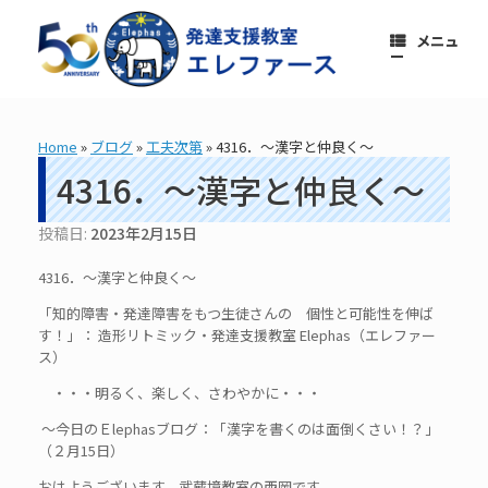
コ
ン
メニュ
テ
ー
ン
ツ
へ
ス
Home
»
ブログ
»
工夫次第
»
4316．～漢字と仲良く～
キ
ッ
4316．～漢字と仲良く～
プ
投稿日:
2023年2月15日
4316．～漢字と仲良く～
「知的障害・発達障害をもつ生徒さんの 個性と可能性を伸ば
す！」： 造形リトミック・発達支援教室 Elephas（エレファー
ス）
・・・明るく、楽しく、さわやかに・・・
～今日のＥlephasブログ：「漢字を書くのは面倒くさい！？」
（２月15日）
おはようございます。武蔵境教室の西岡です。