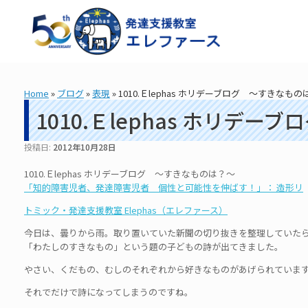
コ
ン
テ
ン
ツ
へ
ス
Home
»
ブログ
»
表現
»
1010.Ｅlephas ホリデーブログ ～すきなもの
キ
ッ
1010.Ｅlephas ホリデ
プ
投稿日:
2012年10月28日
1010.Ｅlephas ホリデーブログ ～すきなものは？～
「知的障害児者、発達障害児者 個性と可能性を伸ばす！」： 造形リ
トミック・発達支援教室 Elephas（エレファース）
今日は、曇りから雨。取り置いていた新聞の切り抜きを整理していた
「わたしのすきなもの」という題の子どもの詩が出てきました。
やさい、くだもの、むしのそれぞれから好きなものがあげられていま
それでだけで詩になってしまうのですね。