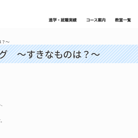
進学・就職実績
コース案内
教室一覧
は？～
ーブログ ～すきなものは？～
ら、
す。