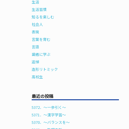
生活
生活習慣
知るを楽しむ
社会人
表現
言葉を育む
言語
識者に学ぶ
追悼
造形リトミック
高校生
最近の投稿
5372．～一歩引く〜
5371．～漢字学習〜
5370．～バランスを〜