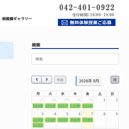
絵画展ギャラリー
検索
検
索
対
象:
今日
月
2026年 8月
月
火
水
木
金
土
日
27
28
29
30
31
1
2
10:08午前
10:10午前
5362．～国語力を〜
10:17午前
5363．～自信を〜
1:14午後
5364．～信じて待つ〜
11:16午前
5365．～計画的に〜
5366．～楽しむ！
3
4
5
6
7
8
9
11:08午前
11:30午前
5367．～機能を育てる〜
10:35午前
5369．～歌唱造形〜
7:41午前
5370．～バランスを〜
7:39午前
5371．～漢字学習〜
5372．～一歩引く
11:21午前
5368．～反復〜