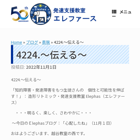
コ
ン
メニュ
テ
ー
ン
ツ
へ
ス
Home
»
ブログ
»
表現
»
4224.～伝える～
キ
ッ
4224.～伝える～
プ
投稿日:
2022年11月1日
4224.～伝える～
「知的障害・発達障害をもつ生徒さんの 個性と可能性を伸ば
す！」： 造形リトミック・発達支援教室 Elephas（エレファー
ス）
・・・明るく、楽しく、さわやかに・・・
～今日のＥlephasブログ：「心配したね」（11月１日）
おはようございます、越谷教室の西です。