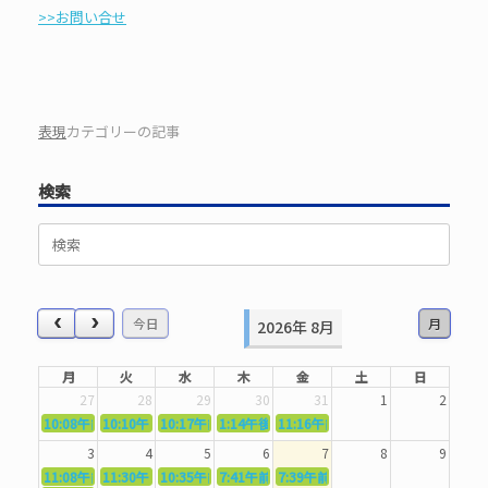
>>お問い合せ
表現
カテゴリーの記事
検索
検
索
対
象:
今日
月
2026年 8月
月
火
水
木
金
土
日
27
28
29
30
31
1
2
10:08午前
10:10午前
5362．～国語力を〜
10:17午前
5363．～自信を〜
1:14午後
5364．～信じて待つ〜
5365．～計画的に〜
11:16午前
5366．～楽しむ！〜
3
4
5
6
7
8
9
11:08午前
11:30午前
5367．～機能を育てる〜
10:35午前
5369．～歌唱造形〜
7:41午前
5370．～バランスを〜
5371．～漢字学習〜
7:39午前
5372．～一歩引く〜