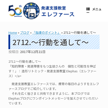
コ
ン
メニュ
テ
ー
ン
ツ
へ
ス
Home
»
ブログ
»
「指導のポイント」
»
2712.～行動を通して～
キ
ッ
2712.～行動を通して～
プ
投稿日:
2017年12月21日
2712.～行動を通して～
「知的障害・発達障害をもつ生徒さんの 個性と可能性を伸ば
す！」： 造形リトミック・発達支援教室 Elephas（エレファー
ス）</a>
発達支援教室エレファースでは、療育の毎日のようすをエレフ
ァースブログでご紹介しています。
それを広く皆さまと共有できますように、本ブログでは
Elephasブログにワンポイントメッセージを加えさせていただい
ています。