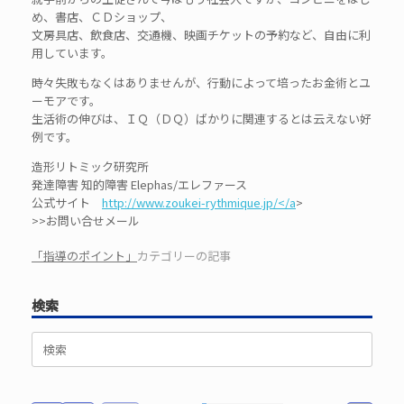
め、書店、ＣＤショップ、
文房具店、飲食店、交通機、映画チケットの予約など、自由に利
用しています。
時々失敗もなくはありませんが、行動によって培ったお金術とユ
ーモアです。
生活術の伸びは、ＩＱ（ＤＱ）ばかりに関連するとは云えない好
例です。
造形リトミック研究所
発達障害 知的障害 Elephas/エレファース
公式サイト
http://www.zoukei-rythmique.jp/</a
>
>>お問い合せメール
「指導のポイント」
カテゴリーの記事
検索
検
索
対
象: