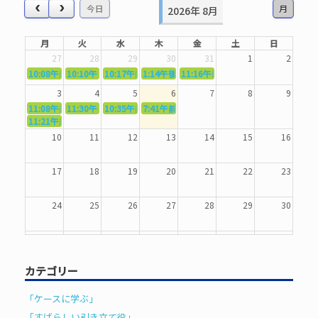
今日
月
2026年 8月
月
火
水
木
金
土
日
27
28
29
30
31
1
2
10:08午前
10:10午前
5362．～国語力を〜
10:17午前
5363．～自信を〜
1:14午後
5364．～信じて待つ〜
5365．～計画的に〜
11:16午前
5366．～楽しむ！〜
3
4
5
6
7
8
9
11:08午前
11:30午前
5367．～機能を育てる〜
10:35午前
5369．～歌唱造形〜
7:41午前
5370．～バランスを〜
5371．～漢字学習〜
11:21午前
5368．～反復〜
10
11
12
13
14
15
16
17
18
19
20
21
22
23
24
25
26
27
28
29
30
31
1
2
3
4
5
6
カテゴリー
「ケースに学ぶ」
「すばらしい引き立て役」