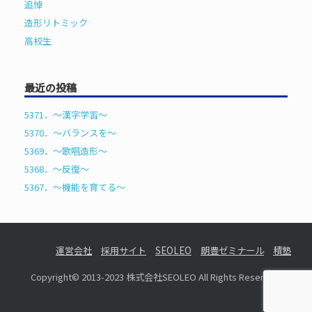
追悼
造形リトミック
高校生
最近の投稿
5371．～漢字学習〜
5370．～バランスを〜
5369．～歌唱造形〜
5368．～反復〜
5367．～機能を育てる〜
運営会社
採用サイト
SEOLEO
朗豊ゼミナール
積塾
Copyright© 2013-2023 株式会社SEOLEO All Rights Reserved.