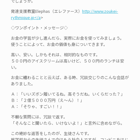
でしょうか。
発達支援教室Elephas（エレファース）
http://www.zoukei-
rythmique.jp</a
>
◇ワンポイント・メッセージ◇
お金の学習が少し進んだら、実際にお金を使ってみましょう。
使うことによって、お金の価値も身についてきます。
高い、安い。しかもそれは、相対的なものです。
５００円のアイスクリームは高いけど、５００円のランチは安
い。
お金に纏わることと云えば、ある時、冗談交じりのこんな会話が
ありました。
Ａ：「いいズボン履いてるね。高そうだね。いくらだった？」
Ｂ：「２億５０００万円（え～ん）！」
Ａ：「そりゃ、すごい！！」
不躾な質問には、冗談で返す。
「そんなこと聞いたら、いけないよ！」と言外に含めながら。
この絶妙な返答をしたのが、生徒さんです。
就学前からの生徒さんで今はもう社会人ですが、コンビニをはじ