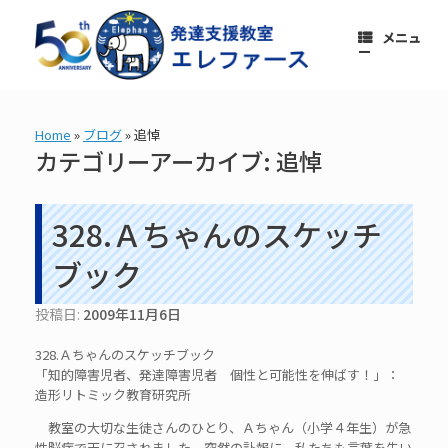
コ
ン
メニュ
テ
ー
ン
ツ
へ
ス
Home
»
ブログ
»
追悼
キ
カテゴリーアーカイブ:
追悼
ッ
プ
328.Ａちゃんのスケッチ
ブック
投稿日:
2009年11月6日
328.Ａちゃんのスケッチブック
「知的障害児者、発達障害児者 個性と可能性を伸ばす！」：
造形リトミック教育研究所
教室の大切な生徒さんのひとり、Ａちゃん（小学４年生）が急
性脳症で天に召されました。突然の訃報に、私たちも言葉を失い