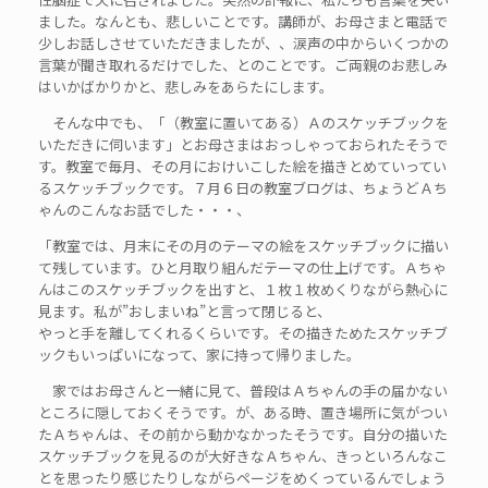
ました。なんとも、悲しいことです。講師が、お母さまと電話で
少しお話しさせていただきましたが、、涙声の中からいくつかの
言葉が聞き取れるだけでした、とのことです。ご両親のお悲しみ
はいかばかりかと、悲しみをあらたにします。
そんな中でも、「（教室に置いてある）Ａのスケッチブックを
いただきに伺います」とお母さまはおっしゃっておられたそうで
す。教室で毎月、その月におけいこした絵を描きとめていってい
るスケッチブックです。７月６日の教室ブログは、ちょうどＡち
ゃんのこんなお話でした・・・、
「教室では、月末にその月のテーマの絵をスケッチブックに描い
て残しています。ひと月取り組んだテーマの仕上げです。Ａちゃ
んはこのスケッチブックを出すと、１枚１枚めくりながら熱心に
見ます。私が”おしまいね”と言って閉じると、
やっと手を離してくれるくらいです。その描きためたスケッチブ
ックもいっぱいになって、家に持って帰りました。
家ではお母さんと一緒に見て、普段はＡちゃんの手の届かない
ところに隠しておくそうです。が、ある時、置き場所に気がつい
たＡちゃんは、その前から動かなかったそうです。自分の描いた
スケッチブックを見るのが大好きなＡちゃん、きっといろんなこ
とを思ったり感じたりしながらページをめくっているんでしょう