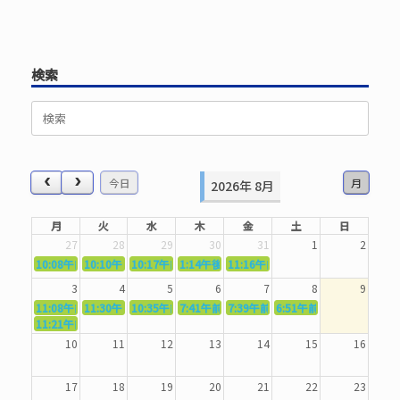
検索
検
索
対
象:
今日
月
2026年 8月
月
火
水
木
金
土
日
27
28
29
30
31
1
2
10:08午前
10:10午前
5362．～国語力を〜
10:17午前
5363．～自信を〜
1:14午後
5364．～信じて待つ〜
5365．～計画的に〜
11:16午前
5366．～楽しむ！〜
3
4
5
6
7
8
9
11:08午前
11:30午前
5367．～機能を育てる〜
10:35午前
5369．～歌唱造形〜
7:41午前
5370．～バランスを〜
5371．～漢字学習〜
7:39午前
5372．～一歩引く〜
6:51午前
5373．～ひき
11:21午前
5368．～反復〜
10
11
12
13
14
15
16
17
18
19
20
21
22
23