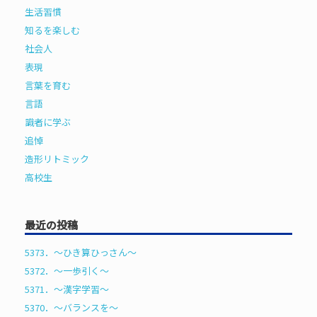
生活習慣
知るを楽しむ
社会人
表現
言葉を育む
言語
識者に学ぶ
追悼
造形リトミック
高校生
最近の投稿
5373．～ひき算ひっさん〜
5372．～一歩引く〜
5371．～漢字学習〜
5370．～バランスを〜