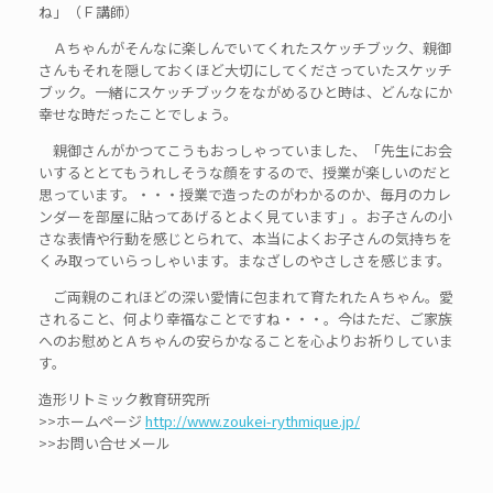
ね」（Ｆ講師）
Ａちゃんがそんなに楽しんでいてくれたスケッチブック、親御
さんもそれを隠しておくほど大切にしてくださっていたスケッチ
ブック。一緒にスケッチブックをながめるひと時は、どんなにか
幸せな時だったことでしょう。
親御さんがかつてこうもおっしゃっていました、「先生にお会
いするととてもうれしそうな顔をするので、授業が楽しいのだと
思っています。・・・授業で造ったのがわかるのか、毎月のカレ
ンダーを部屋に貼ってあげるとよく見ています」。お子さんの小
さな表情や行動を感じとられて、本当によくお子さんの気持ちを
くみ取っていらっしゃいます。まなざしのやさしさを感じます。
ご両親のこれほどの深い愛情に包まれて育たれたＡちゃん。愛
されること、何より幸福なことですね・・・。今はただ、ご家族
へのお慰めとＡちゃんの安らかなることを心よりお祈りしていま
す。
造形リトミック教育研究所
>>ホームページ
http://www.zoukei-rythmique.jp/
>>お問い合せメール