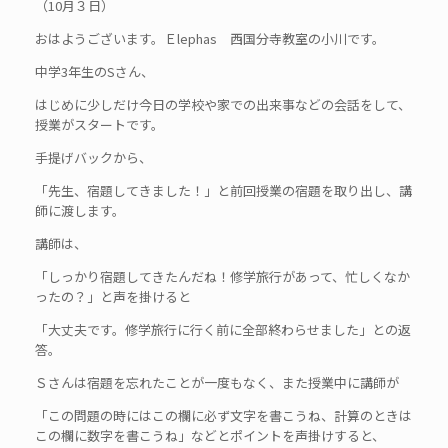
（10月３日）
おはようございます。Ｅlephas 西国分寺教室の小川です。
中学3年生のSさん、
はじめに少しだけ今日の学校や家での出来事などの会話をして、
授業がスタートです。
手提げバックから、
「先生、宿題してきました！」と前回授業の宿題を取り出し、講
師に渡します。
講師は、
「しっかり宿題してきたんだね！修学旅行があって、忙しくなか
ったの？」と声を掛けると
「大丈夫です。修学旅行に行く前に全部終わらせました」との返
答。
Ｓさんは宿題を忘れたことが一度もなく、また授業中に講師が
「この問題の時にはこの欄に必ず文字を書こうね、計算のときは
この欄に数字を書こうね」などとポイントを声掛けすると、