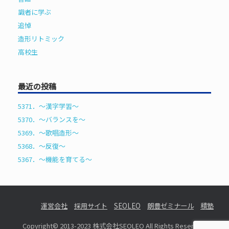
識者に学ぶ
追悼
造形リトミック
高校生
最近の投稿
5371．～漢字学習〜
5370．～バランスを〜
5369．～歌唱造形〜
5368．～反復〜
5367．～機能を育てる〜
運営会社
採用サイト
SEOLEO
朗豊ゼミナール
積塾
Copyright© 2013-2023 株式会社SEOLEO All Rights Reserved.