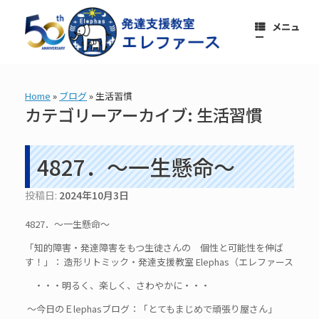
コ
ン
メニュ
テ
ー
ン
ツ
へ
ス
Home
»
ブログ
»
生活習慣
キ
カテゴリーアーカイブ:
生活習慣
ッ
プ
4827．～一生懸命～
投稿日:
2024年10月3日
4827．～一生懸命～
「知的障害・発達障害をもつ生徒さんの 個性と可能性を伸ば
す！」： 造形リトミック・発達支援教室 Elephas（エレファース
・・・明るく、楽しく、さわやかに・・・
～今日のＥlephasブログ：「とてもまじめで頑張り屋さん」