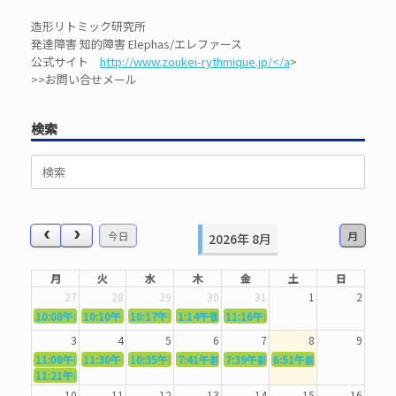
造形リトミック研究所
発達障害 知的障害 Elephas/エレファース
公式サイト
http://www.zoukei-rythmique.jp/</a
>
>>お問い合せメール
検索
検
索
対
象:
今日
月
2026年 8月
月
火
水
木
金
土
日
27
28
29
30
31
1
2
10:08午前
10:10午前
5362．～国語力を〜
10:17午前
5363．～自信を〜
1:14午後
5364．～信じて待つ〜
5365．～計画的に〜
11:16午前
5366．～楽しむ！〜
3
4
5
6
7
8
9
11:08午前
11:30午前
5367．～機能を育てる〜
10:35午前
5369．～歌唱造形〜
7:41午前
5370．～バランスを〜
5371．～漢字学習〜
7:39午前
5372．～一歩引く〜
6:51午前
5373．～ひき
11:21午前
5368．～反復〜
10
11
12
13
14
15
16