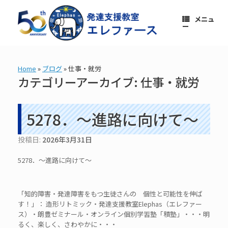
コ
ン
メニュ
テ
ー
ン
ツ
へ
ス
Home
»
ブログ
»
仕事・就労
キ
カテゴリーアーカイブ:
仕事・就労
ッ
プ
5278．～進路に向けて〜
投稿日:
2026年3月31日
5278．～進路に向けて〜
「知的障害・発達障害をもつ生徒さんの 個性と可能性を伸ば
す！」： 造形リトミック・発達支援教室Elephas（エレファー
ス）・朗豊ゼミナール・オンライン個別学習塾「積塾」・・・明
るく、楽しく、さわやかに・・・