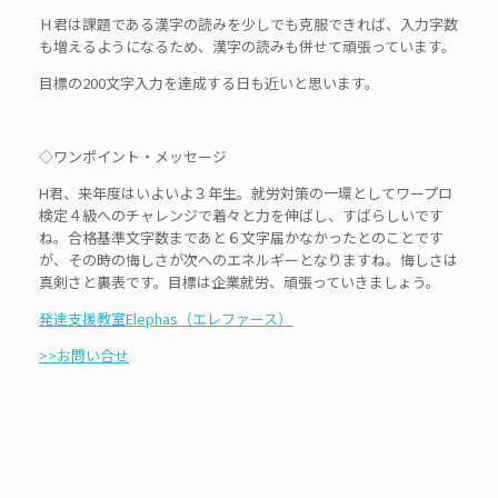
Ｈ君は課題である漢字の読みを少しでも克服できれば、入力字数
も増えるようになるため、漢字の読みも併せて頑張っています。
目標の200文字入力を達成する日も近いと思います。
◇ワンポイント・メッセージ
H君、来年度はいよいよ３年生。就労対策の一環としてワープロ
検定４級へのチャレンジで着々と力を伸ばし、すばらしいです
ね。合格基準文字数まであと６文字届かなかったとのことです
が、その時の悔しさが次へのエネルギーとなりますね。悔しさは
真剣さと裏表です。目標は企業就労、頑張っていきましょう。
発達支援教室Elephas（エレファース）
>>お問い合せ