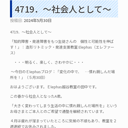
4719．～社会人として～
投稿日:
2024年5月30日
4719．～社会人として～
「知的障害・発達障害をもつ生徒さんの 個性と可能性を伸ば
す！」： 造形リトミック・発達支援教室 Elephas（エレファー
ス）
・・・明るく、楽しく、さわやかに・・・
～今日のＥlephasブログ：「変化の中で、 …慣れ親しんだ場
所を！」（５月30日）
おはようございます。Ｅlephas越谷教室の田中です。
この春から社会人となったA君。
「大きく変わってしまう生活の中に慣れ親しんだ場所を」という
お母さまとご本人とのご希望で通塾を継続されています。
４月は疲れが溜まっていたところに気候の不順もあり、教室を２
週連続でお休みされました。