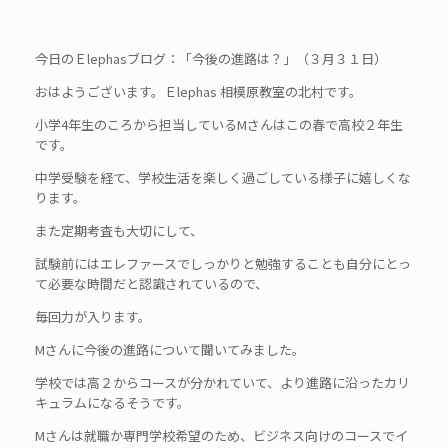
今日のＥlephasブログ：「今後の進路は？」（３月３１日）
おはようございます。Ｅlephas 相模原教室の北村です。
小学4年生のころから担当しているMさんはこの春で高校２年生
です。
中学受験を経て、学校生活を楽しく過ごしている様子に嬉しくな
ります。
また定期考査も大切にして、
試験前にはエレファースでしっかりと勉強することも自分にとっ
て必要な時間だと認識されているので、
毎回力が入ります。
Mさんに今後の進路について聞いてみました。
学校では高２からコースが分かれていて、より進路に沿ったカリ
キュラムになるそうです。
Mさんは就職か専門学校希望のため、ビジネス向けのコースでイ