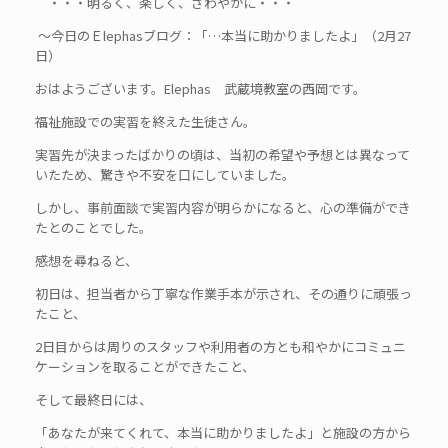
・・・明るく、楽しく、さわやかに・・・
～今日のＥlephasブログ：「…本当に助かりましたよ」（2月27
日）
おはようございます。Elephas 武蔵境教室の西岡です。
福祉施設での実習を終えた生徒さん。
実習先が決まったばかりの頃は、当初の希望や予想とは異なって
いたため、驚きや不安を口にしていました。
しかし、事前面談で実習内容が明らかになると、心の準備ができ
たとのことでした。
感想を尋ねると、
初日は、担当者から丁寧な作業手本が示され、その通りに頑張っ
たこと、
2日目からは周りのスタッフや利用者の方とも和やかにコミュニ
ケーションを取ることができたこと、
そして最終日には、
「あなたが来てくれて、本当に助かりましたよ」と施設の方から