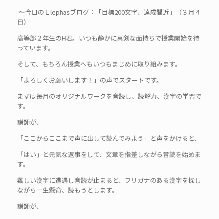
～今日のＥlephasブログ：「目標200文字、達成間近」（３月４
日）
高等部２年生のH君。いつも静かに真剣な面持ちで授業開始を待
っています。
そして、もちろん授業へもいつもまじめに取り組みます。
「よろしくお願いします！」の声でスタートです。
まずは毎月のオリジナルワークを音読し、読解力、漢字の学習で
す。
講師が、
「ここからここまで声に出して読んでみよう」と声をかけると、
「はい」と元気な返事をして、文章を指差しながら音読を始めま
す。
難しい漢字に遭遇し音読が止まると、フリガナのある漢字を探し
ながら一生懸命、読もうとします。
講師が、