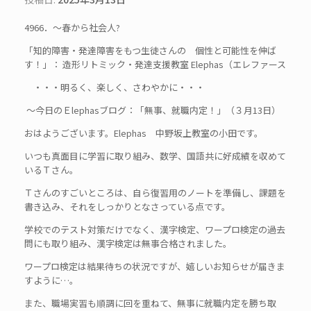
4966．～春から社会人?
「知的障害・発達障害をもつ生徒さんの 個性と可能性を伸ば
す！」： 造形リトミック・発達支援教室 Elephas（エレファース
・・・明るく、楽しく、さわやかに・・・
～今日のＥlephasブログ：「無事、就職内定！」（３月13日）
おはようございます。Elephas 中野坂上教室の小田です。
いつも真面目に学習に取り組み、数学、国語共に好成績を収めて
いるＴさん。
Ｔさんのすごいところは、自ら復習用のノートを準備し、課題を
書き込み、それをしっかりとなさっている点です。
学校でのテスト対策だけでなく、漢字検定、ワープロ検定の過去
問にも取り組み、漢字検定は無事合格されました。
ワープロ検定は結果待ちの状況ですが、嬉しいお知らせが届きま
すように…。
また、職場実習も順調に回を重ねて、無事に就職内定を勝ち取