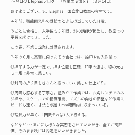
～今日のＥlephasブログ：「教室の使命を」（３月14日）
おはようございます。Elephas 国立北口教室の今村です。
４年前、職能開発科の受検のときに担当していたＨ君。
みごとに合格し、入学後も３年間、別の講師が担当し、教室での
学習を続けてきました。
この春、卒業し企業に就職されます。
昨年の６月に実習に伺ったその会社では、捺印や封入作業で、
◎押印する力が一定で、押す位置も正確、印字の濃さ、線の太さ
も一定で非常に美しい。
◎封筒の折り目もきちんと揃っていて美しい仕上がり。
◎周囲も感心する丁寧さ。組み立て作業では、六角レンチでのネ
ジ締め、スケールでの精度確認、ノズルの向きの調整など作業ス
ピードも速く、寸法も誤差１mm範囲内に収まっている。
◎理解力が早く、1回教えれば1人で行える。
などなど･･･ほかにも様々な実習をさせていただき、全てが高評
価、そのまま秋には内定をいただきました。