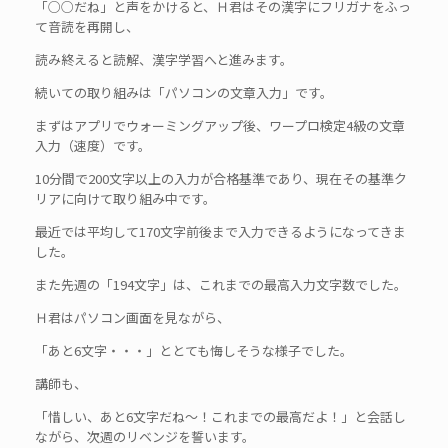
「○○だね」と声をかけると、Ｈ君はその漢字にフリガナをふっ
て音読を再開し、
読み終えると読解、漢字学習へと進みます。
続いての取り組みは「パソコンの文章入力」です。
まずはアプリでウォーミングアップ後、ワープロ検定4級の文章
入力（速度）です。
10分間で200文字以上の入力が合格基準であり、現在その基準ク
リアに向けて取り組み中です。
最近では平均して170文字前後まで入力できるようになってきま
した。
また先週の「194文字」は、これまでの最高入力文字数でした。
Ｈ君はパソコン画面を見ながら、
「あと6文字・・・」ととても悔しそうな様子でした。
講師も、
「惜しい、あと6文字だね～！これまでの最高だよ！」と会話し
ながら、次週のリベンジを誓います。