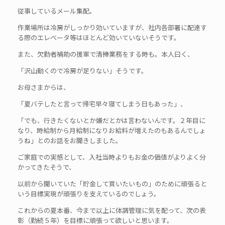
従事しているメール集配。
作業場所は冷房がしっかり効いていますが、社内各部署に配達す
る際のエレベータ等はほとんど効いていないそうです。
また、欠勤者補助の援軍で清掃業務をする時も。本人曰く、
「沢山動くので冷房が足りない」そうです。
お母さまからは、
「夏バテしたと言って帰宅早々寝てしまう日もあった」、
「でも、行きたくないとか嫌だとかは言わないんです。２年目に
なり、時給制から月給制になりお給料が増えたのもあるんでしょ
うね」とのお話をお聞きしました。
ご家庭での実感として、入社当時よりもお金の価値がよりよく分
かってきたそうで、
以前から聞いていた「貯金して買いたいもの」のために頑張ると
いう目標実現が頑張りを支えているのでしょう。
これからの夏本番、今まで以上に体調管理に気を配って、次の表
彰（勤続５年）を目標に頑張って欲しいと思います。