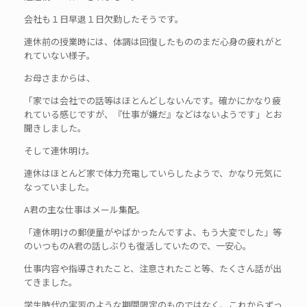
会社も１日早退１日欠勤したそうです。
連休前の授業時には、体調は回復したもののまだ心身の疲れがと
れていない様子。
お母さまからは、
「家では会社での話等はほとんどしないんです。確かにかなり疲
れている感じですが、『仕事が嫌だ』などはないようです」とお
聞きしました。
そして連休明け。
連休はほとんど家で体力充電していらしたようで、かなり元気に
なっていました。
A君の主な仕事はメール集配。
「連休明けの郵便量がやばかったんですよ、もう大変でした」等
のいつものA君の話しぶりも復活していたので、一安心。
仕事内容や指導されたこと、注意されたこと等、たくさん話が出
てきました。
学生時代の実習のような期間限定のものではなく、これからずっ