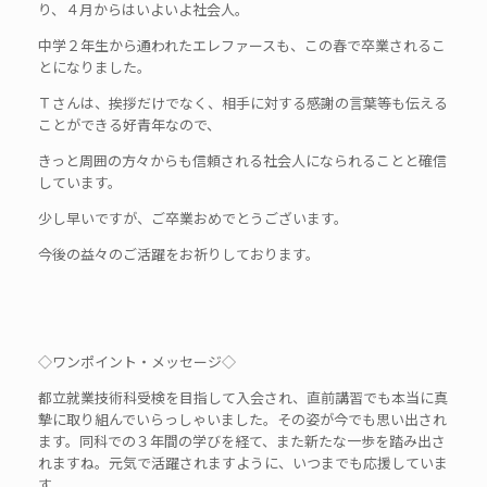
り、４月からはいよいよ社会人。
中学２年生から通われたエレファースも、この春で卒業されるこ
とになりました。
Ｔさんは、挨拶だけでなく、相手に対する感謝の言葉等も伝える
ことができる好青年なので、
きっと周囲の方々からも信頼される社会人になられることと確信
しています。
少し早いですが、ご卒業おめでとうございます。
今後の益々のご活躍をお祈りしております。
◇ワンポイント・メッセージ◇
都立就業技術科受検を目指して入会され、直前講習でも本当に真
摯に取り組んでいらっしゃいました。その姿が今でも思い出され
ます。同科での３年間の学びを経て、また新たな一歩を踏み出さ
れますね。元気で活躍されますように、いつまでも応援していま
す。