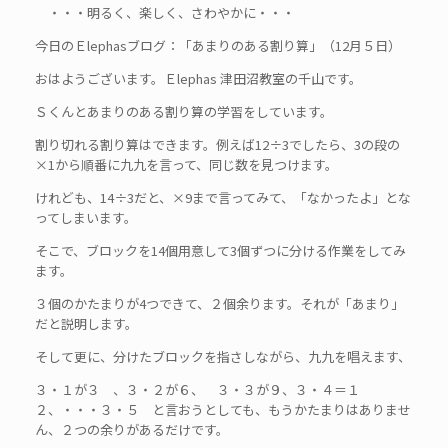
・・・明るく、楽しく、さわやかに・・・
今日のＥlephasブログ：「あまりのある割り算」（12月５日）
おはようございます。Ｅlephas 津田沼教室の千山です。
Ｓくんとあまりのある割り算の学習をしています。
割り切れる割り算はできます。例えば12÷3でしたら、3の段の
×1から順番に九九を言って、同じ数を見つけます。
けれども、14÷3だと、×9まで言ってみて、「なかったよ」とな
ってしまいます。
そこで、ブロックを14個用意して3個ずつに分ける作業をしてみ
ます。
３個のかたまりが4つできて、２個余ります。それが「あまり」
だと説明します。
そして更に、分けたブロックを指さしながら、九九を唱えます、
３・１が３ 、３・２が６、 ３・３が９、３・４＝１
２、・・・３・５ と言おうとしても、もうかたまりはありませ
ん、２つの余りがあるだけです。