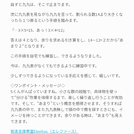
自ずと九九は、そこで止まります。
次に九九表を見ながら九九を言って、割られる数14より大きくな
ったら１つ戻るという手順を踏みます。
「…3×5=15、あっ！3×4=12」
答えは４となり、余りを求める引き算をし、14－12=２だから“あ
まり２“となります。
この手順を自宅でも練習し、できるようなりました。
今は、九九表がなくてもできるように練習中です。
少しずつできるようになっている手応えを感じて、嬉しいです。
◇ワンポイント・メッセージ◇
Sくんがんばっていますね。小さな数の段階で、具体物を使っ
て“分ける”作業を体得するまで、楽しく繰り返し行うことが有効
です。そして、“あまり”という概念を感得させます。そうすれば
九九表の中で、また九九表無しで頭の中で商を探すときにも、イ
メージを持つことができます。余りがある時は、“あまり”も見え
てきます。
発達支援教室Elephas（エレファース）