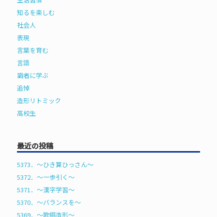
知るを楽しむ
社会人
表現
言葉を育む
言語
識者に学ぶ
追悼
造形リトミック
高校生
最近の投稿
5373．～ひき算ひっさん〜
5372．～一歩引く〜
5371．～漢字学習〜
5370．～バランスを〜
5369．～歌唱造形〜