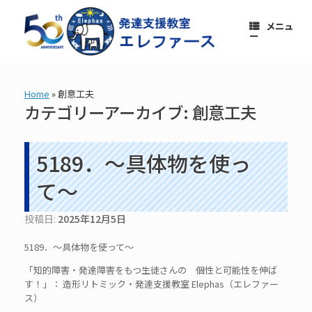
コ
ン
メニュ
テ
ー
ン
ツ
へ
ス
Home
»
創意工夫
キ
カテゴリーアーカイブ:
創意工夫
ッ
プ
5189．～具体物を使っ
て〜
投稿日:
2025年12月5日
5189．～具体物を使って〜
「知的障害・発達障害をもつ生徒さんの 個性と可能性を伸ば
す！」： 造形リトミック・発達支援教室 Elephas（エレファー
ス）