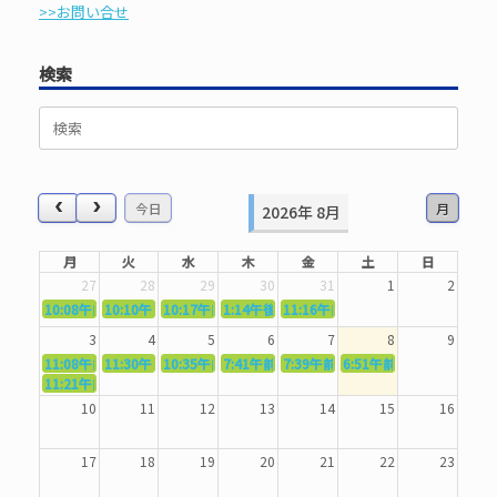
>>お問い合せ
検索
検
索
対
象:
今日
月
2026年 8月
月
火
水
木
金
土
日
27
28
29
30
31
1
2
10:08午前
10:10午前
5362．～国語力を〜
10:17午前
5363．～自信を〜
1:14午後
5364．～信じて待つ〜
5365．～計画的に〜
11:16午前
5366．～楽しむ！〜
3
4
5
6
7
8
9
11:08午前
11:30午前
5367．～機能を育てる〜
10:35午前
5369．～歌唱造形〜
7:41午前
5370．～バランスを〜
5371．～漢字学習〜
7:39午前
5372．～一歩引く〜
6:51午前
5373．～ひき
11:21午前
5368．～反復〜
10
11
12
13
14
15
16
17
18
19
20
21
22
23