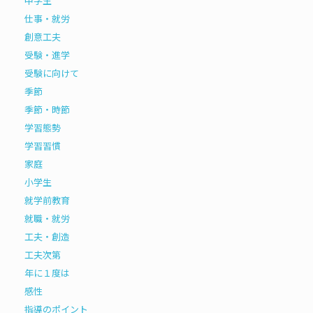
中学生
仕事・就労
創意工夫
受験・進学
受験に向けて
季節
季節・時節
学習態勢
学習習慣
家庭
小学生
就学前教育
就職・就労
工夫・創造
工夫次第
年に１度は
感性
指導のポイント