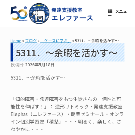
コ
ン
メニュ
テ
ー
ン
ツ
へ
ス
Home
»
ブログ
»
「ケースに学ぶ」
»
5311．～余暇を活かす〜
キ
ッ
5311．～余暇を活かす〜
プ
投稿日:
2026年5月18日
5311．～余暇を活かす〜
「知的障害・発達障害をもつ生徒さんの 個性と可
能性を伸ばす！」： 造形リトミック・発達支援教室
Elephas（エレファース）・朗豊ゼミナール・オンラ
イン個別学習塾「積塾」・・・明るく、楽しく、さ
わやかに・・・