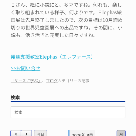
Ｉさん、絵に小説にと、多才ですね。何れも、楽し
く取り組まれている様子、何よりです。Ｅlephas絵
画展は先月終了しましたので、次の目標は10月締め
切りの世界児童画展への出品ですね。その間に、小
説も。活き活きと充実した日々ですね。
発達支援教室Elephas（エレファース）
>>お問い合せ
「ケースに学ぶ」
、
ブログ
カテゴリーの記事
検索
検
索
対
象:
今日
月
2026年 8月