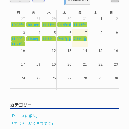
月
火
水
木
金
土
日
27
28
29
30
31
1
2
10:08午前
10:10午前
5362．～国語力を〜
10:17午前
5363．～自信を〜
1:14午後
5364．～信じて待つ〜
5365．～計画的に〜
11:16午前
5366．～楽しむ！〜
3
4
5
6
7
8
9
11:08午前
11:30午前
5367．～機能を育てる〜
10:35午前
5369．～歌唱造形〜
7:41午前
5370．～バランスを〜
5371．～漢字学習〜
7:39午前
5372．～一歩引く〜
11:21午前
5368．～反復〜
10
11
12
13
14
15
16
17
18
19
20
21
22
23
24
25
26
27
28
29
30
31
1
2
3
4
5
6
カテゴリー
「ケースに学ぶ」
「すばらしい引き立て役」