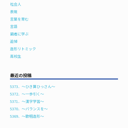
社会人
表現
言葉を育む
言語
識者に学ぶ
追悼
造形リトミック
高校生
最近の投稿
5373．～ひき算ひっさん〜
5372．～一歩引く〜
5371．～漢字学習〜
5370．～バランスを〜
5369．～歌唱造形〜