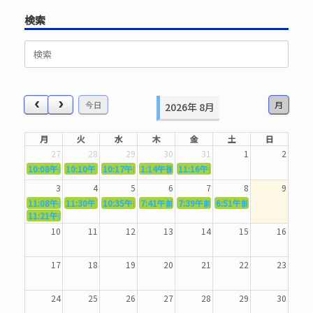
検索
検
索
対
象:
今日
月
2026年 8月
月
火
水
木
金
土
日
27
28
29
30
31
1
2
10:08午前
10:10午前
5362．～国語力を〜
10:17午前
5363．～自信を〜
1:14午後
5364．～信じて待つ〜
5365．～計画的に〜
11:16午前
5366．～楽しむ！〜
3
4
5
6
7
8
9
11:08午前
11:30午前
5367．～機能を育てる〜
10:35午前
5369．～歌唱造形〜
7:41午前
5370．～バランスを〜
5371．～漢字学習〜
7:39午前
5372．～一歩引く〜
6:51午前
5373．～ひき
11:21午前
5368．～反復〜
10
11
12
13
14
15
16
17
18
19
20
21
22
23
24
25
26
27
28
29
30