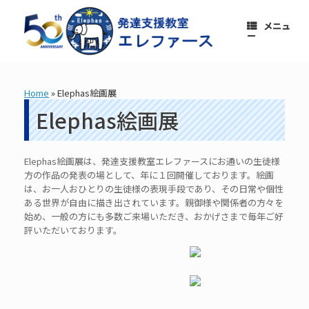
コ
ン
メニュ
テ
ー
ン
ツ
へ
ス
Home
»
Elephas絵画展
キ
ッ
Elephas絵画展
プ
Elephas絵画展は、発達支援教室エレファースにお通いの生徒様
方の作品の発表の場として、年に１回開催しております。絵画
は、お一人おひとりの生徒様の表現手段であり、その日常や個性
ある世界が自由に描き出されています。親御様や関係者の方々を
始め、一般の方にも多数ご来場いただき、おかげさまで毎年ご好
評いただいております。