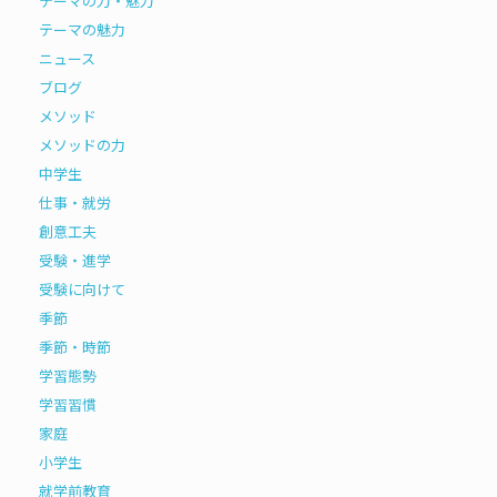
テーマの力・魅力
テーマの魅力
ニュース
ブログ
メソッド
メソッドの力
中学生
仕事・就労
創意工夫
受験・進学
受験に向けて
季節
季節・時節
学習態勢
学習習慣
家庭
小学生
就学前教育